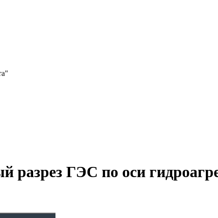
та"
 разрез ГЭС по оси гидроагр