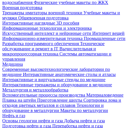
водоснабжения
Физические учебные макеты по ЖКХ
Военная подготовка
Тренажеры имитаторы военной техники
Учебные макеты и
муляжи
Общевоенная подготовка
Интерактивные наглядные 3D пособия
Информационные технологии и электроника
Искусственный интеллект и нейронные сети
Интернет вещей
Информационно-измерительная техника
Промышленные сети
Разработка программного обеспечения
Техническое
обслуживание и ремонт в IT
Вычислительная и
микропроцессорная техника
Системы автоматизации и
управления
Медицина
Современные высокотехнологические лаборатории по
медицине
Интерактивные анатомические столы и атласы
Интерактивные и виртуальные стенды по медицине
Интерактивные тренажеры и оборудование в медицине
Металлургия и металлообработка
Вспомогательные процессы производства
Материаловедение
Плавка на штейн
Приготовление шихты
Сортировка лома и
отходов цветных металлов и сплавов
Технологии и
оборудование в металлургии
Макеты по металлургии
Нефть и газ
Основы геологии нефти и газа
Добыча нефти и газа
Подготовка нефти и газа
Переработка нефти и газа