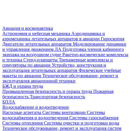
Авиация и космонавтика
Астрономия и небесная механика
Аэродинамика и
аэромеханика летательных аппаратов в авиации
Гироскопия
Двигатели летательных аппаратов
Моделирование динамики
и управления движением ЛА
Подготовка членов кабинного
экипажа на воздушном судне
Ракетно-космические комплексы
и техника
Стенд-планшеты
Тренажерные комплексы и
симуляторы по авиации
Устройство, конструкция и
эксплуатация летательных аппаратов
Физические учебные
макеты по авиации
Техническое обслуживание, ремонт и
эксплуатация авиационной техники
БЖД и охрана труда
Промышленная безопасность и охрана труда
Пожарная
безопасность
Транспортная безопасность
БПЛА
Водоснабжение и водоотведение
Насосные агрегаты
Системы вентиляции
Системы
водоснабжения и водоотведения
Системы газоснабжения
Системы отопления
Системы очистки и подготовки воды
Техническое обслуживание, ремонт и эксплуатация систем