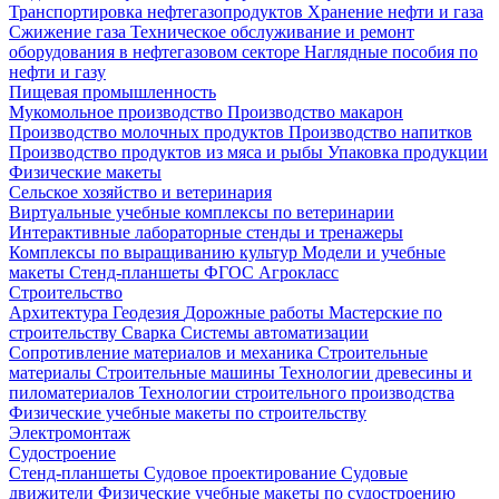
Транспортировка нефтегазопродуктов
Хранение нефти и газа
Сжижение газа
Техническое обслуживание и ремонт
оборудования в нефтегазовом секторе
Наглядные пособия по
нефти и газу
Пищевая промышленность
Мукомольное производство
Производство макарон
Производство молочных продуктов
Производство напитков
Производство продуктов из мяса и рыбы
Упаковка продукции
Физические макеты
Сельское хозяйство и ветеринария
Виртуальные учебные комплексы по ветеринарии
Интерактивные лабораторные стенды и тренажеры
Комплексы по выращиванию культур
Модели и учебные
макеты
Стенд-планшеты
ФГОС Агрокласс
Строительство
Архитектура
Геодезия
Дорожные работы
Мастерские по
строительству
Сварка
Системы автоматизации
Сопротивление материалов и механика
Строительные
материалы
Строительные машины
Технологии древесины и
пиломатериалов
Технологии строительного производства
Физические учебные макеты по строительству
Электромонтаж
Судостроение
Стенд-планшеты
Судовое проектирование
Судовые
движители
Физические учебные макеты по судостроению