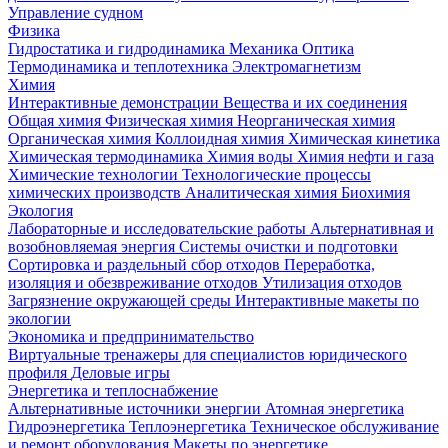
Управление судном
Физика
Гидростатика и гидродинамика
Механика
Оптика
Термодинамика и теплотехника
Электромагнетизм
Химия
Интерактивные демонстрации
Вещества и их соединения
Общая химия
Физическая химия
Неорганическая химия
Органическая химия
Коллоидная химия
Химическая кинетика
Химическая термодинамика
Химия воды
Химия нефти и газа
Химические технологии
Технологические процессы
химических производств
Аналитическая химия
Биохимия
Экология
Лабораторные и исследовательские работы
Альтернативная и
возобновляемая энергия
Системы очистки и подготовки
Сортировка и раздельный сбор отходов
Переработка,
изоляция и обезвреживание отходов
Утилизация отходов
Загрязнение окружающей среды
Интерактивные макеты по
экологии
Экономика и предпринимательство
Виртуальные тренажеры для специалистов юридического
профиля
Деловые игры
Энергетика и теплоснабжение
Альтернативные источники энергии
Атомная энергетика
Гидроэнергетика
Теплоэнергетика
Техническое обслуживание
и ремонт оборудования
Макеты по энергетике