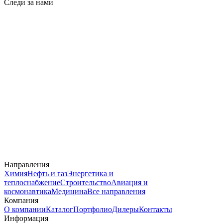
Следи за нами
Направления
Химия
Нефть и газ
Энергетика и
теплоснабжение
Строительство
Авиация и
космонавтика
Медицина
Все направления
Компания
О компании
Каталог
Портфолио
Дилеры
Контакты
Информация