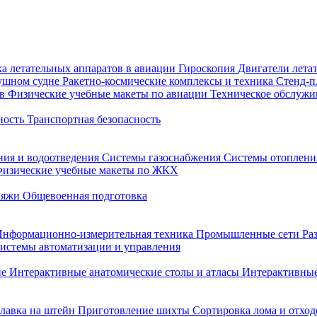
а летательных аппаратов в авиации
Гироскопия
Двигатели лета
душном судне
Ракетно-космические комплексы и техника
Стенд-
ов
Физические учебные макеты по авиации
Техническое обслужи
ность
Транспортная безопасность
ния и водоотведения
Системы газоснабжения
Системы отоплен
изические учебные макеты по ЖКХ
ляжи
Общевоенная подготовка
Информационно-измерительная техника
Промышленные сети
Ра
истемы автоматизации и управления
не
Интерактивные анатомические столы и атласы
Интерактивные
лавка на штейн
Приготовление шихты
Сортировка лома и отход