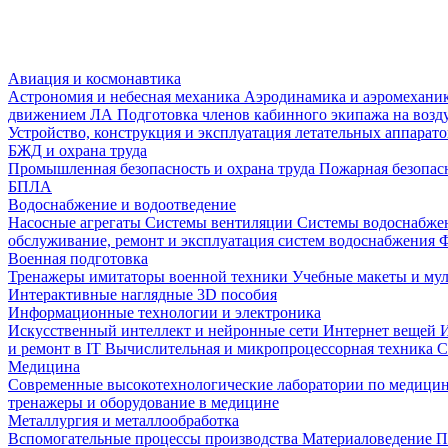
Авиация и космонавтика
Астрономия и небесная механика
Аэродинамика и аэромеханик
движением ЛА
Подготовка членов кабинного экипажа на воз
Устройство, конструкция и эксплуатация летательных аппарат
БЖД и охрана труда
Промышленная безопасность и охрана труда
Пожарная безопас
БПЛА
Водоснабжение и водоотведение
Насосные агрегаты
Системы вентиляции
Системы водоснабже
обслуживание, ремонт и эксплуатация систем водоснабжения
Ф
Военная подготовка
Тренажеры имитаторы военной техники
Учебные макеты и му
Интерактивные наглядные 3D пособия
Информационные технологии и электроника
Искусственный интеллект и нейронные сети
Интернет вещей
и ремонт в IT
Вычислительная и микропроцессорная техника
С
Медицина
Современные высокотехнологические лаборатории по медици
тренажеры и оборудование в медицине
Металлургия и металлообработка
Вспомогательные процессы производства
Материаловедение
П