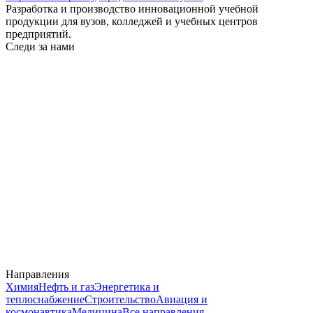
Разработка и производство инновационной учебной
продукции для вузов, колледжей и учебных центров
предприятий.
Следи за нами
Направления
Химия
Нефть и газ
Энергетика и
теплоснабжение
Строительство
Авиация и
космонавтика
Медицина
Все направления