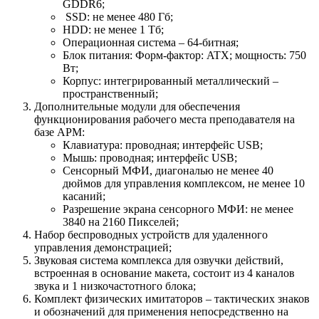
GDDR6;
SSD: не менее 480 Гб;
HDD: не менее 1 Тб;
Операционная система – 64-битная;
Блок питания: Форм-фактор: ATX; мощность: 750
Вт;
Корпус: интегрированный металлический –
пространственный;
Дополнительные модули для обеспечения
функционирования рабочего места преподавателя на
базе АРМ:
Клавиатура: проводная; интерфейс USB;
Мышь: проводная; интерфейс USB;
Сенсорный МФИ, диагональю не менее 40
дюймов для управления комплексом, не менее 10
касаний;
Разрешение экрана сенсорного МФИ: не менее
3840 на 2160 Пикселей;
Набор беспроводных устройств для удаленного
управления демонстрацией;
Звуковая система комплекса для озвучки действий,
встроенная в основание макета, состоит из 4 каналов
звука и 1 низкочастотного блока;
Комплект физических имитаторов – тактических знаков
и обозначений для применения непосредственно на