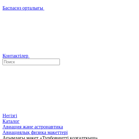
Баспасөз орталығы
Контактілер
Негізгі
Каталог
Авиация және астронавтика
Авиациялық физика макеттері
Ағымдағы макет «Турбовинтті қозғалтқыш»