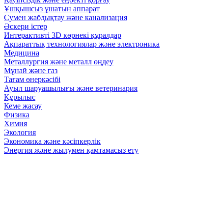
Ұшқышсыз ұшатын аппарат
Сумен жабдықтау және канализация
Әскери істер
Интерактивті 3D көрнекі құралдар
Ақпараттық технологиялар және электроника
Медицина
Металлургия және металл өңдеу
Мұнай және газ
Тағам өнеркәсібі
Ауыл шаруашылығы және ветеринария
Құрылыс
Кеме жасау
Физика
Химия
Экология
Экономика және кәсіпкерлік
Энергия және жылумен қамтамасыз ету