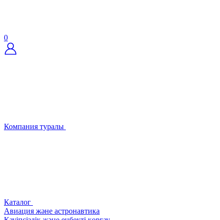
0
Компания туралы
Каталог
Авиация және астронавтика
Қауіпсіздік және еңбекті қорғау