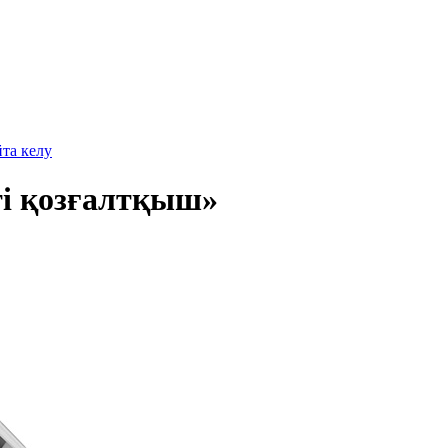
йта келу
і қозғалтқыш»