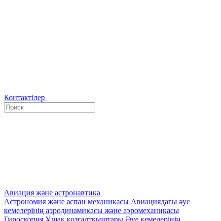
Контактілер
Авиация және астронавтика
Астрономия және аспан механикасы
Авиациядағы әуе
кемелерінің аэродинамикасы және аэромеханикасы
Гироскопия
Ұшақ қозғалтқыштары
Әуе кемелерінің