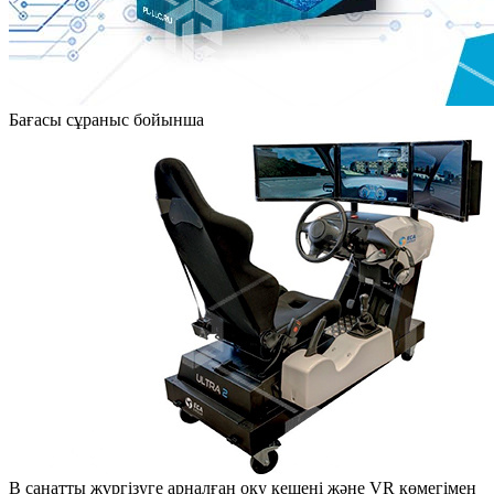
Бағасы сұраныс бойынша
В санатты жүргізуге арналған оқу кешені және VR көмегімен