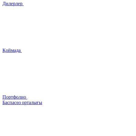
Дилерлер
Қоймада
Портфолио
Баспасөз орталығы