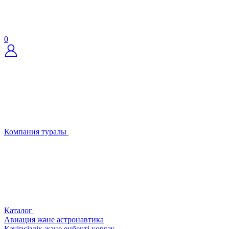
0
Компания туралы
Каталог
Авиация және астронавтика
Қауіпсіздік және еңбекті қорғау