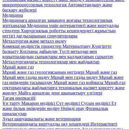
микропроцессорлық технология
Автоматтандыру және
басқару жүйелері
Медицина
Медицинаға арналған заманауи жоғары технологиялық
зертханалар
Медицина үшін интерактивті және виртуалды
стендтер
Хирургиялық роботты кешендердегі жұмыстың
негізгі дағдыларының симуляторлары
Металлургия және металл өңдеу
Көмекші өндірістік процестер
Материалтану
Күңгіртте
балқыту
Қоспаны дайындау
Түсті металдар мен
қорытпалардың сынықтары мен қалдықтарын сұрыптау
Металлургиядағы технологиялар мен жабдықтар
Мұнай және газ
Мұнай және газ геологиясының негіздері
Мұнай және газ
Мұнай мен газды өңдеу
Мұнай мен газды өңдеу
Мұнай және
газ өнімдерін тасымалдау
Мұнай және газ қоймасы
Мұнай-газ
секторындағы жабдықтарға техникалық қызмет көрсету және
жөндеу
Майға арналған дене шынықтыру үлгілері
Тағам өнеркәсібі
Ұн тарту
Макарон өндірісі
Сүт өндірісі
Сусын өндірісі
Ет
және балық өнімдерін өндіру
Өнімді орау
Физикалық
орналасулар
Ауыл шаруашылығы және ветеринария
Ветеринариядағы виртуалды оқу кешендері
Интерактивті