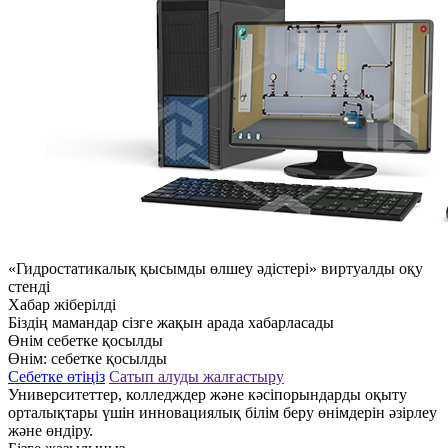
«Гидростатикалық қысымды өлшеу әдістері» виртуалды оқу
стенді
Хабар жіберілді
Біздің мамандар сізге жақын арада хабарласады
Өнім себетке қосылды
Өнім:
себетке қосылды
Себетке өтіңіз
Сатып алуды жалғастыру
Университеттер, колледждер және кәсіпорындарды оқыту
орталықтары үшін инновациялық білім беру өнімдерін әзірлеу
және өндіру.