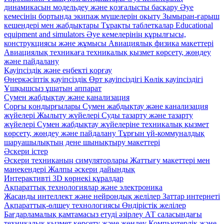
динамикасын модельдеу және қозғалысты басқару
Әуе
кемесінің бортында экипаж мүшелерін оқыту
Зымыран-ғарыш
кешендері мен жабдықтары
Тұрақты таблеткалар
Educational
equipment and simulators
Әуе кемелерінің құрылғысы,
конструкциясы және жұмысы
Авиациялық физика макеттері
Авиациялық техникаға техникалық қызмет көрсету, жөндеу
және пайдалану
Қауіпсіздік және еңбекті қорғау
Өнеркәсіптік қауіпсіздік
Өрт қауіпсіздігі
Көлік қауіпсіздігі
Ұшқышсыз ұшатын аппарат
Сумен жабдықтау және канализация
Сорғы қондырғылары
Сумен жабдықтау және канализация
жүйелері
Жылыту жүйелері
Суды тазарту және тазарту
жүйелері
Сумен жабдықтау жүйелеріне техникалық қызмет
көрсету, жөндеу және пайдалану
Тұрғын үй-коммуналдық
шаруашылықтың дене шынықтыру макеттері
Әскери істер
Әскери техниканың симуляторлары
Жаттығу макеттері мен
манекендері
Жалпы әскери дайындық
Интерактивті 3D көрнекі құралдар
Ақпараттық технологиялар және электроника
Жасанды интеллект және нейрондық желілер
Заттар интернеті
Ақпараттық-өлшеу технологиясы
Өндірістік желілер
Бағдарламалық қамтамасыз етуді әзірлеу
АТ саласындағы
техникалық қызмет көрсету және жөндеу
Компьютерлік және