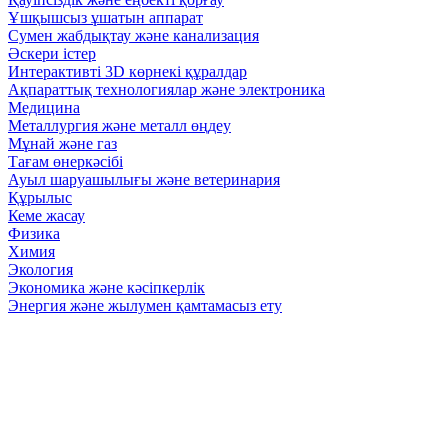
Ұшқышсыз ұшатын аппарат
Сумен жабдықтау және канализация
Әскери істер
Интерактивті 3D көрнекі құралдар
Ақпараттық технологиялар және электроника
Медицина
Металлургия және металл өңдеу
Мұнай және газ
Тағам өнеркәсібі
Ауыл шаруашылығы және ветеринария
Құрылыс
Кеме жасау
Физика
Химия
Экология
Экономика және кәсіпкерлік
Энергия және жылумен қамтамасыз ету