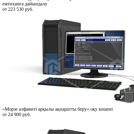
емтиханға дайындалу
от 223 530 руб.
«Морзе алфавиті арқылы ақпаратты беру» оқу кешені
от 24 900 руб.