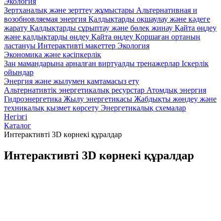
Экология
Зертханалық және зерттеу жұмыстары
Альтернативная и
возобновляемая энергия
Қалдықтарды оқшаулау және кәдеге
жарату
Қалдықтарды сұрыптау және бөлек жинау
Қайта өңдеу
және қалдықтарды өңдеу
Қайта өңдеу
Қоршаған ортаның
ластануы
Интерактивті макеттер Экология
Экономика және кәсіпкерлік
Заң мамандарына арналған виртуалды тренажерлар
Iскерлік
ойындар
Энергия және жылумен қамтамасыз ету
Альтернативтік энергетикалық ресурстар
Атомдық энергия
Гидроэнергетика
Жылу энергетикасы
Жабдықты жөндеу және
техникалық қызмет көрсету
Энергетикалық схемалар
Негізгі
Каталог
Интерактивті 3D көрнекі құралдар
Интерактивті 3D көрнекі құралдар