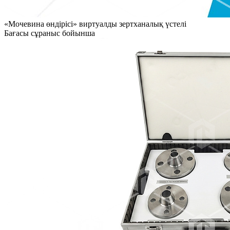
«Мочевина өндірісі» виртуалды зертханалық үстелі
Бағасы сұраныс бойынша