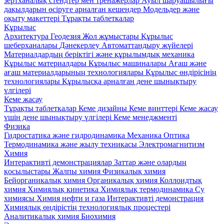
зертханалық стендтер мен тренажерлар
Ауыл шаруашылығы
дақылдарын өсіруге арналған кешендер
Модельдер және
оқыту макеттері
Тұрақты таблеткалар
Құрылыс
Архитектура
Геодезия
Жол жұмыстары
Құрылыс
шеберханалары
Дәнекерлеу
Автоматтандыру жүйелері
Материалдардың беріктігі және құрылымдық механика
Құрылыс материалдары
Кұрылыс машиналары
Ағаш және
ағаш материалдарының технологиялары
Құрылыс өндірісінің
технологиялары
Құрылысқа арналған дене шынықтыру
үлгілері
Кеме жасау
Тұрақты таблеткалар
Кеме дизайны
Кеме винттері
Кеме жасау
үшін дене шынықтыру үлгілері
Кеме менеджменті
Физика
Гидростатика және гидродинамика
Механика
Оптика
Термодинамика және жылу техникасы
Электромагнитизм
Химия
Интерактивті демонстрациялар
Заттар және олардың
қосылыстары
Жалпы химия
Физикалық химия
Бейорганикалық химия
Органикалық химия
Коллоидтық
химия
Химиялық кинетика
Химиялық термодинамика
Су
химиясы
Химия нефти и газа
Интерактивті демонстрация
Химиялық өндірістің технологиялық процестері
Аналитикалық химия
Биохимия