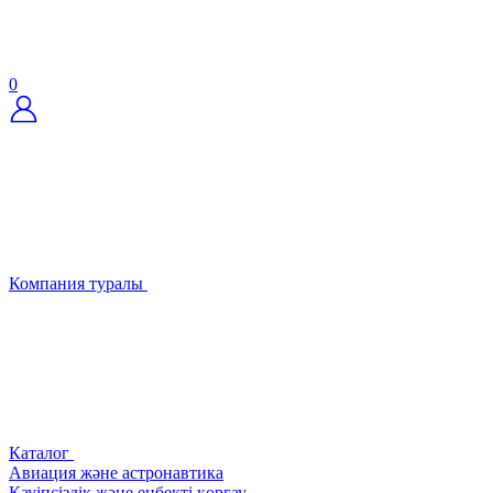
0
Компания туралы
Каталог
Авиация және астронавтика
Қауіпсіздік және еңбекті қорғау