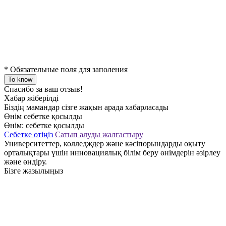
*
Обязательные поля для заполения
To know
Спасибо за ваш отзыв!
Хабар жіберілді
Біздің мамандар сізге жақын арада хабарласады
Өнім себетке қосылды
Өнім:
себетке қосылды
Себетке өтіңіз
Сатып алуды жалғастыру
Университеттер, колледждер және кәсіпорындарды оқыту
орталықтары үшін инновациялық білім беру өнімдерін әзірлеу
және өндіру.
Бізге жазылыңыз