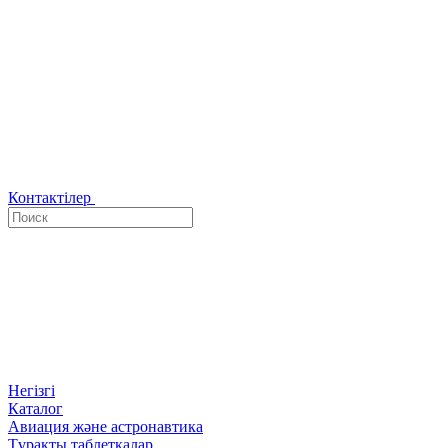
Контактілер
Негізгі
Каталог
Авиация және астронавтика
Тұрақты таблеткалар