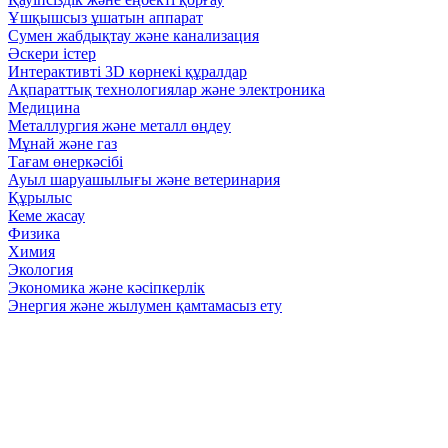
Ұшқышсыз ұшатын аппарат
Сумен жабдықтау және канализация
Әскери істер
Интерактивті 3D көрнекі құралдар
Ақпараттық технологиялар және электроника
Медицина
Металлургия және металл өңдеу
Мұнай және газ
Тағам өнеркәсібі
Ауыл шаруашылығы және ветеринария
Құрылыс
Кеме жасау
Физика
Химия
Экология
Экономика және кәсіпкерлік
Энергия және жылумен қамтамасыз ету