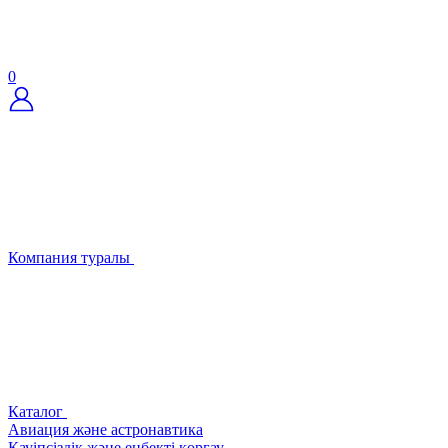
0
Компания туралы
Каталог
Авиация және астронавтика
Қауіпсіздік және еңбекті қорғау