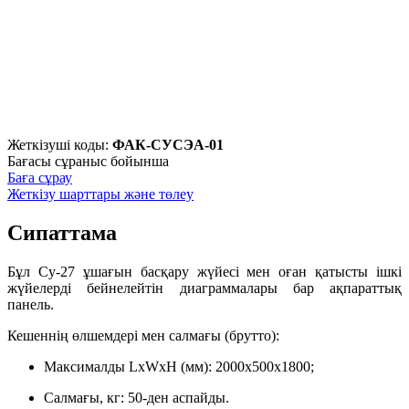
Жеткізуші коды:
ФАК-СУСЭА-01
Бағасы сұраныс бойынша
Баға сұрау
Жеткізу шарттары және төлеу
Сипаттама
Бұл Су-27 ұшағын басқару жүйесі мен оған қатысты ішкі
жүйелерді бейнелейтін диаграммалары бар ақпараттық
панель.
Кешеннің өлшемдері мен салмағы (брутто):
Максималды LxWxH (мм): 2000x500x1800;
Салмағы, кг: 50-ден аспайды.