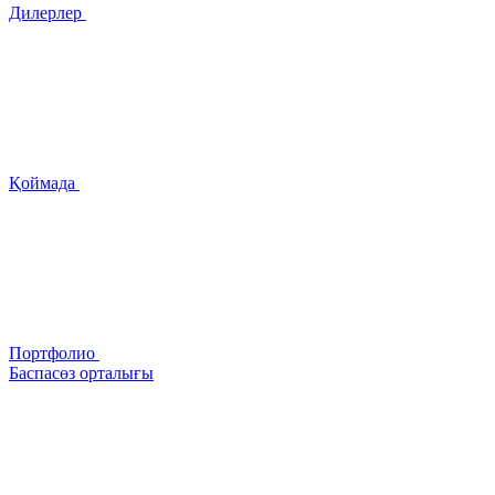
Дилерлер
Қоймада
Портфолио
Баспасөз орталығы