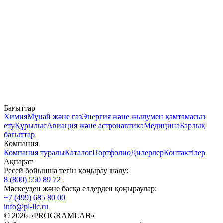
Бағыттар
Химия
Мұнай және газ
Энергия және жылумен қамтамасыз
ету
Құрылыс
Авиация және астронавтика
Медицина
Барлық
бағыттар
Компания
Компания туралы
Каталог
Портфолио
Дилерлер
Контактілер
Ақпарат
Ресей бойынша тегін қоңырау шалу:
8 (800) 550 89 72
Мәскеуден және басқа елдерден қоңыраулар:
+7 (499) 685 80 00
info@pl-llc.ru
© 2026 «PROGRAMLAB»