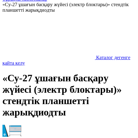
«Су-27 ұшағын басқару жүйесі (электр блоктары)» стендтік
планшетті жарықдиодты
Каталог дегенге
қайта келу
«Су-27 ұшағын басқару
жүйесі (электр блоктары)»
стендтік планшетті
жарықдиодты