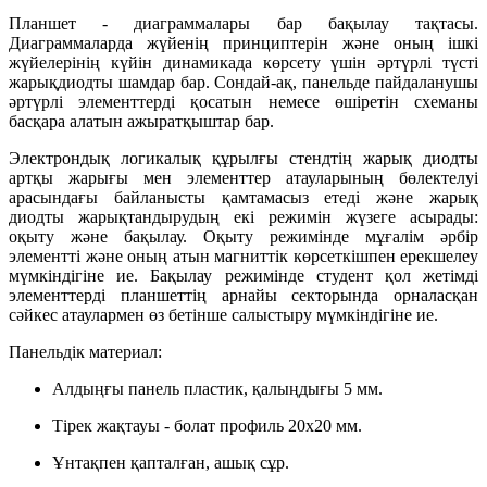
Планшет - диаграммалары бар бақылау тақтасы.
Диаграммаларда жүйенің принциптерін және оның ішкі
жүйелерінің күйін динамикада көрсету үшін әртүрлі түсті
жарықдиодты шамдар бар. Сондай-ақ, панельде пайдаланушы
әртүрлі элементтерді қосатын немесе өшіретін схеманы
басқара алатын ажыратқыштар бар.
Электрондық логикалық құрылғы стендтің жарық диодты
артқы жарығы мен элементтер атауларының бөлектелуі
арасындағы байланысты қамтамасыз етеді және жарық
диодты жарықтандырудың екі режимін жүзеге асырады:
оқыту және бақылау. Оқыту режимінде мұғалім әрбір
элементті және оның атын магниттік көрсеткішпен ерекшелеу
мүмкіндігіне ие. Бақылау режимінде студент қол жетімді
элементтерді планшеттің арнайы секторында орналасқан
сәйкес атаулармен өз бетінше салыстыру мүмкіндігіне ие.
Панельдік материал:
Алдыңғы панель пластик, қалыңдығы 5 мм.
Тірек жақтауы - болат профиль 20x20 мм.
Ұнтақпен қапталған, ашық сұр.