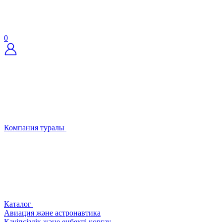
0
Компания туралы
Каталог
Авиация және астронавтика
Қауіпсіздік және еңбекті қорғау