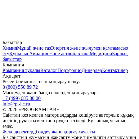
Бағыттар
Химия
Мұнай және газ
Энергия және жылумен қамтамасыз
ету
Құрылыс
Авиация және астронавтика
Медицина
Барлық
бағыттар
Компания
Компания туралы
Каталог
Портфолио
Дилерлер
Контактілер
Ақпарат
Ресей бойынша тегін қоңырау шалу:
8 (800) 550 89 72
Мәскеуден және басқа елдерден қоңыраулар:
+7 (499) 685 80 00
info@pl-llc.ru
© 2026 «PROGRAMLAB»
Сайттан кез келген материалдарды көшіруге авторлық құқық
иесінің рұқсатымен ғана рұқсат етіледі. Бұл ашық ұсыныс
емес.
Жеке деректерді өңдеу және қорғау саясаты
Біз сайттың жұмысын жақсарту және тиімділігін арттыру үшін