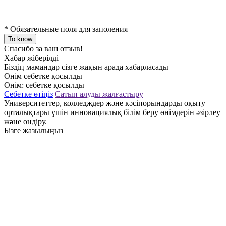
*
Обязательные поля для заполения
To know
Спасибо за ваш отзыв!
Хабар жіберілді
Біздің мамандар сізге жақын арада хабарласады
Өнім себетке қосылды
Өнім:
себетке қосылды
Себетке өтіңіз
Сатып алуды жалғастыру
Университеттер, колледждер және кәсіпорындарды оқыту
орталықтары үшін инновациялық білім беру өнімдерін әзірлеу
және өндіру.
Бізге жазылыңыз