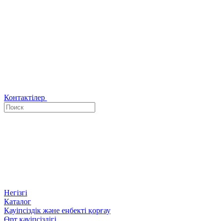
Контактілер
Негізгі
Каталог
Қауіпсіздік және еңбекті қорғау
Өрт қауіпсіздігі