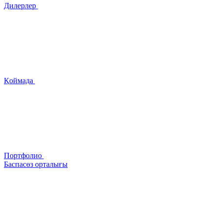
Дилерлер
Қоймада
Портфолио
Баспасөз орталығы