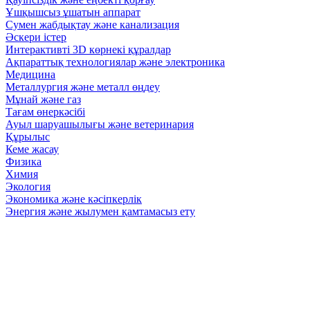
Ұшқышсыз ұшатын аппарат
Сумен жабдықтау және канализация
Әскери істер
Интерактивті 3D көрнекі құралдар
Ақпараттық технологиялар және электроника
Медицина
Металлургия және металл өңдеу
Мұнай және газ
Тағам өнеркәсібі
Ауыл шаруашылығы және ветеринария
Құрылыс
Кеме жасау
Физика
Химия
Экология
Экономика және кәсіпкерлік
Энергия және жылумен қамтамасыз ету