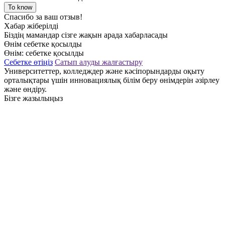
To know
Спасибо за ваш отзыв!
Хабар жіберілді
Біздің мамандар сізге жақын арада хабарласады
Өнім себетке қосылды
Өнім:
себетке қосылды
Себетке өтіңіз
Сатып алуды жалғастыру
Университеттер, колледждер және кәсіпорындарды оқыту
орталықтары үшін инновациялық білім беру өнімдерін әзірлеу
және өндіру.
Бізге жазылыңыз