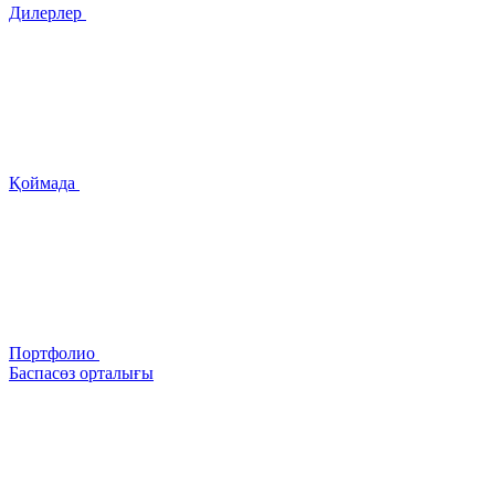
Дилерлер
Қоймада
Портфолио
Баспасөз орталығы