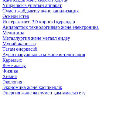
Ұшқышсыз ұшатын аппарат
Сумен жабдықтау және канализация
Әскери істер
Интерактивті 3D көрнекі құралдар
Ақпараттық технологиялар және электроника
Медицина
Металлургия және металл өңдеу
Мұнай және газ
Тағам өнеркәсібі
Ауыл шаруашылығы және ветеринария
Құрылыс
Кеме жасау
Физика
Химия
Экология
Экономика және кәсіпкерлік
Энергия және жылумен қамтамасыз ету