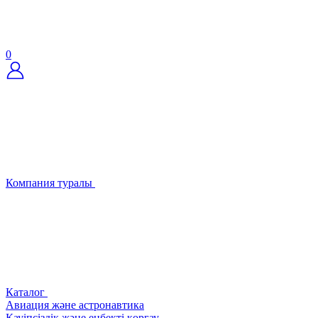
0
Компания туралы
Каталог
Авиация және астронавтика
Қауіпсіздік және еңбекті қорғау