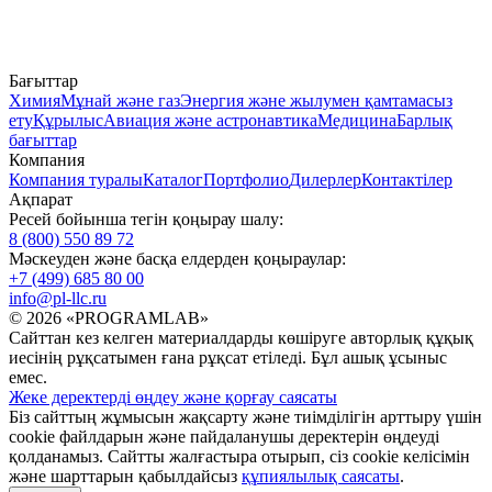
Бағыттар
Химия
Мұнай және газ
Энергия және жылумен қамтамасыз
ету
Құрылыс
Авиация және астронавтика
Медицина
Барлық
бағыттар
Компания
Компания туралы
Каталог
Портфолио
Дилерлер
Контактілер
Ақпарат
Ресей бойынша тегін қоңырау шалу:
8 (800) 550 89 72
Мәскеуден және басқа елдерден қоңыраулар:
+7 (499) 685 80 00
info@pl-llc.ru
© 2026 «PROGRAMLAB»
Сайттан кез келген материалдарды көшіруге авторлық құқық
иесінің рұқсатымен ғана рұқсат етіледі. Бұл ашық ұсыныс
емес.
Жеке деректерді өңдеу және қорғау саясаты
Біз сайттың жұмысын жақсарту және тиімділігін арттыру үшін
cookie файлдарын және пайдаланушы деректерін өңдеуді
қолданамыз. Сайтты жалғастыра отырып, сіз cookie келісімін
және шарттарын қабылдайсыз
құпиялылық саясаты
.