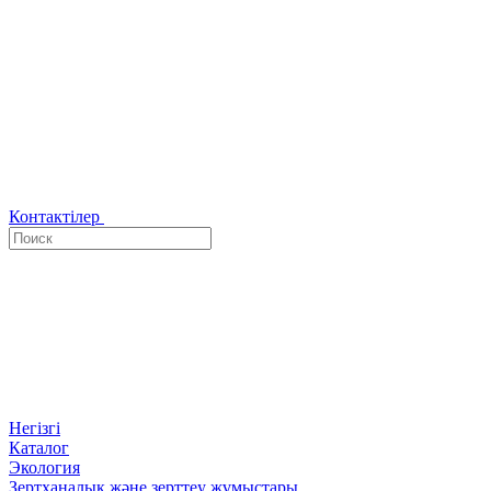
Контактілер
Негізгі
Каталог
Экология
Зертханалық және зерттеу жұмыстары