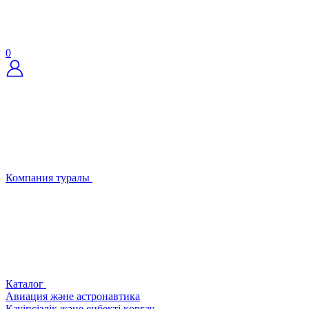
0
Компания туралы
Каталог
Авиация және астронавтика
Қауіпсіздік және еңбекті қорғау