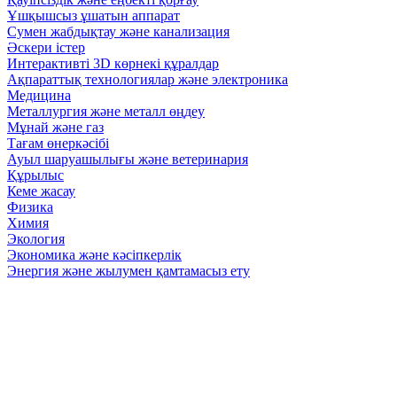
Ұшқышсыз ұшатын аппарат
Сумен жабдықтау және канализация
Әскери істер
Интерактивті 3D көрнекі құралдар
Ақпараттық технологиялар және электроника
Медицина
Металлургия және металл өңдеу
Мұнай және газ
Тағам өнеркәсібі
Ауыл шаруашылығы және ветеринария
Құрылыс
Кеме жасау
Физика
Химия
Экология
Экономика және кәсіпкерлік
Энергия және жылумен қамтамасыз ету