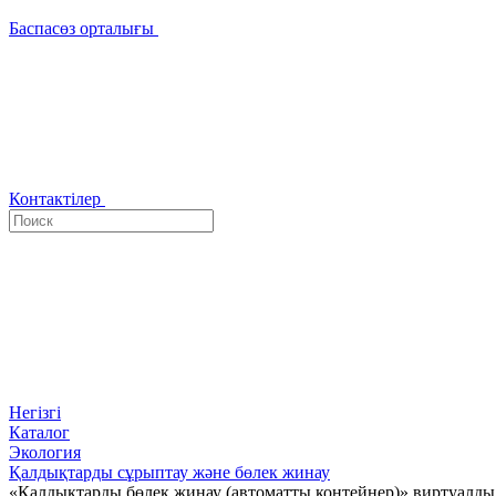
Баспасөз орталығы
Контактілер
Негізгі
Каталог
Экология
Қалдықтарды сұрыптау және бөлек жинау
«Қалдықтарды бөлек жинау (автоматты контейнер)» виртуалды 