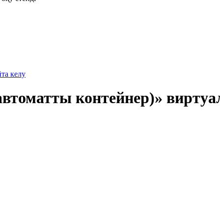
йта келу
втоматты контейнер)» виртуал