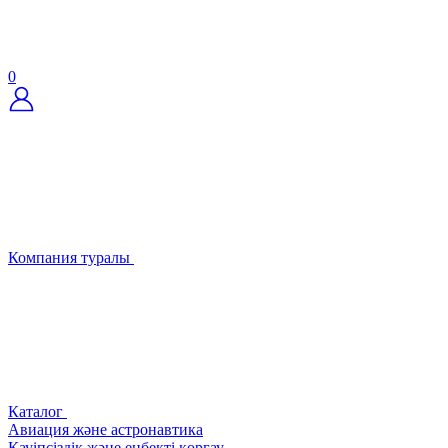
0
Компания туралы
Каталог
Авиация және астронавтика
Қауіпсіздік және еңбекті қорғау