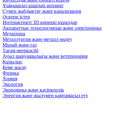
Ұшқышсыз ұшатын аппарат
Сумен жабдықтау және канализация
Әскери істер
Интерактивті 3D көрнекі құралдар
Ақпараттық технологиялар және электроника
Медицина
Металлургия және металл өңдеу
Мұнай және газ
Тағам өнеркәсібі
Ауыл шаруашылығы және ветеринария
Құрылыс
Кеме жасау
Физика
Химия
Экология
Экономика және кәсіпкерлік
Энергия және жылумен қамтамасыз ету