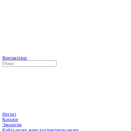
Контактілер
Негізгі
Каталог
Экология
Қайта өңдеу және қалдықтарды өңдеу