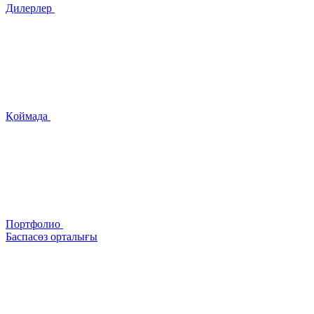
Дилерлер
Қоймада
Портфолио
Баспасөз орталығы