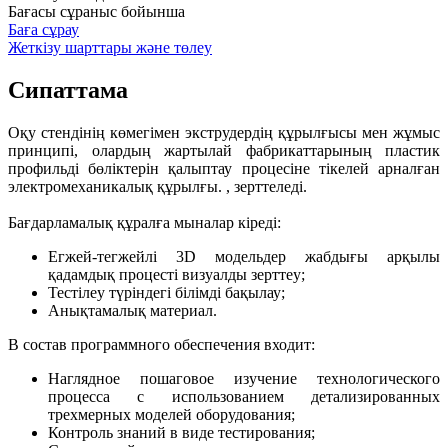
Бағасы сұраныс бойынша
Баға сұрау
Жеткізу шарттары және төлеу
Сипаттама
Оқу стендінің көмегімен экструдердің құрылғысы мен жұмыс
принципі, олардың жартылай фабрикаттарының пластик
профильді бөліктерін қалыптау процесіне тікелей арналған
электромеханикалық құрылғы. , зерттеледі.
Бағдарламалық құралға мыналар кіреді:
Егжей-тегжейлі 3D модельдер жабдығы арқылы
қадамдық процесті визуалды зерттеу;
Тестілеу түріндегі білімді бақылау;
Анықтамалық материал.
В состав программного обеспечения входит:
Наглядное пошаговое изучение технологического
процесса с использованием детализированных
трехмерных моделей оборудования;
Контроль знаний в виде тестирования;