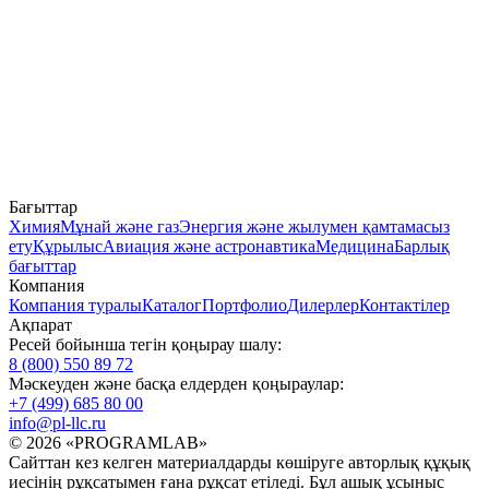
Бағыттар
Химия
Мұнай және газ
Энергия және жылумен қамтамасыз
ету
Құрылыс
Авиация және астронавтика
Медицина
Барлық
бағыттар
Компания
Компания туралы
Каталог
Портфолио
Дилерлер
Контактілер
Ақпарат
Ресей бойынша тегін қоңырау шалу:
8 (800) 550 89 72
Мәскеуден және басқа елдерден қоңыраулар:
+7 (499) 685 80 00
info@pl-llc.ru
© 2026 «PROGRAMLAB»
Сайттан кез келген материалдарды көшіруге авторлық құқық
иесінің рұқсатымен ғана рұқсат етіледі. Бұл ашық ұсыныс