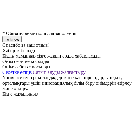
*
Обязательные поля для заполения
To know
Спасибо за ваш отзыв!
Хабар жіберілді
Біздің мамандар сізге жақын арада хабарласады
Өнім себетке қосылды
Өнім:
себетке қосылды
Себетке өтіңіз
Сатып алуды жалғастыру
Университеттер, колледждер және кәсіпорындарды оқыту
орталықтары үшін инновациялық білім беру өнімдерін әзірлеу
және өндіру.
Бізге жазылыңыз