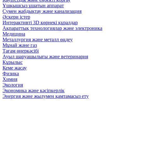
Ұшқышсыз ұшатын аппарат
Сумен жабдықтау және канализация
Әскери істер
Интерактивті 3D көрнекі құралдар
Ақпараттық технологиялар және электроника
Медицина
Металлургия және металл өңдеу
Мұнай және газ
Тағам өнеркәсібі
Ауыл шаруашылығы және ветеринария
Құрылыс
Кеме жасау
Физика
Химия
Экология
Экономика және кәсіпкерлік
Энергия және жылумен қамтамасыз ету