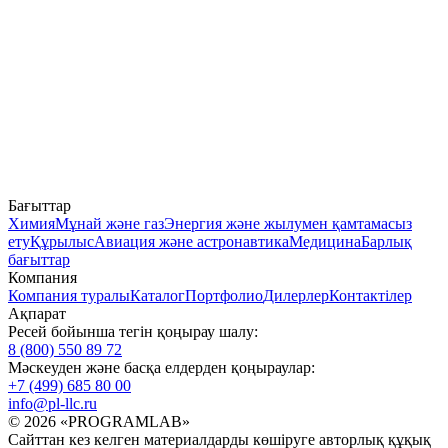
Бағыттар
Химия
Мұнай және газ
Энергия және жылумен қамтамасыз
ету
Құрылыс
Авиация және астронавтика
Медицина
Барлық
бағыттар
Компания
Компания туралы
Каталог
Портфолио
Дилерлер
Контактілер
Ақпарат
Ресей бойынша тегін қоңырау шалу:
8 (800) 550 89 72
Мәскеуден және басқа елдерден қоңыраулар:
+7 (499) 685 80 00
info@pl-llc.ru
© 2026 «PROGRAMLAB»
Сайттан кез келген материалдарды көшіруге авторлық құқық