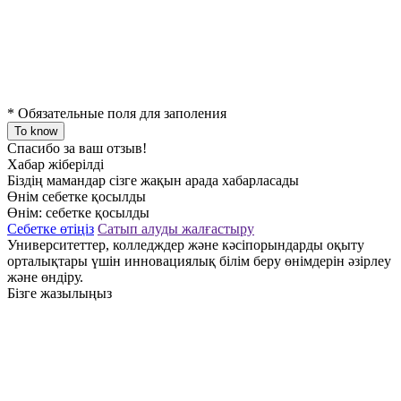
*
Обязательные поля для заполения
To know
Спасибо за ваш отзыв!
Хабар жіберілді
Біздің мамандар сізге жақын арада хабарласады
Өнім себетке қосылды
Өнім:
себетке қосылды
Себетке өтіңіз
Сатып алуды жалғастыру
Университеттер, колледждер және кәсіпорындарды оқыту
орталықтары үшін инновациялық білім беру өнімдерін әзірлеу
және өндіру.
Бізге жазылыңыз