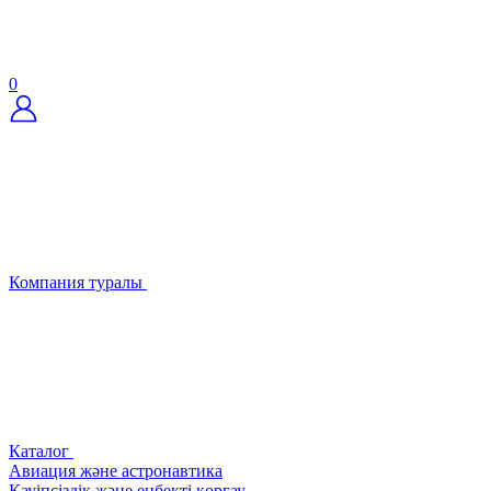
0
Компания туралы
Каталог
Авиация және астронавтика
Қауіпсіздік және еңбекті қорғау