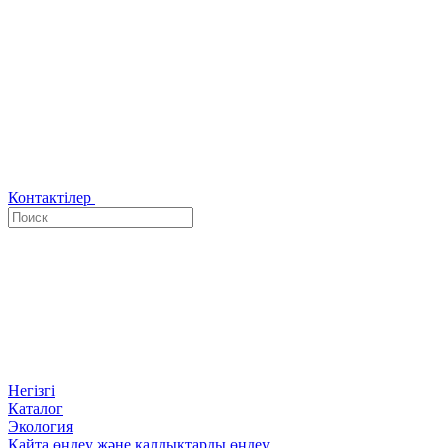
Контактілер
Негізгі
Каталог
Экология
Қайта өңдеу және қалдықтарды өңдеу