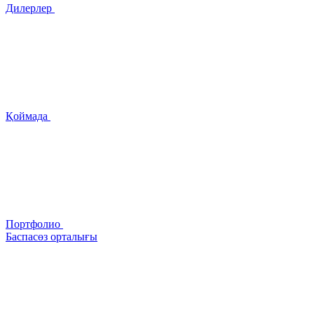
Дилерлер
Қоймада
Портфолио
Баспасөз орталығы