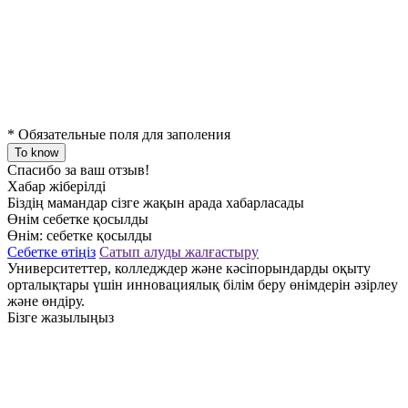
*
Обязательные поля для заполения
To know
Спасибо за ваш отзыв!
Хабар жіберілді
Біздің мамандар сізге жақын арада хабарласады
Өнім себетке қосылды
Өнім:
себетке қосылды
Себетке өтіңіз
Сатып алуды жалғастыру
Университеттер, колледждер және кәсіпорындарды оқыту
орталықтары үшін инновациялық білім беру өнімдерін әзірлеу
және өндіру.
Бізге жазылыңыз