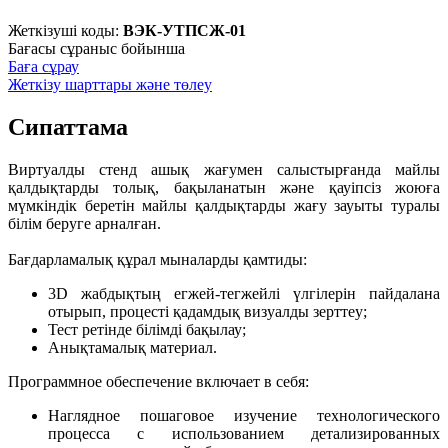
Жеткізуші коды:
ВЭК-УТПСЖ-01
Бағасы сұраныс бойынша
Баға сұрау
Жеткізу шарттары және төлеу
Сипаттама
Виртуалды стенд ашық жағумен салыстырғанда майлы
қалдықтарды толық, бақыланатын және қауіпсіз жоюға
мүмкіндік беретін майлы қалдықтарды жағу зауыты туралы
білім беруге арналған.
Бағдарламалық құрал мыналарды қамтиды:
3D жабдықтың егжей-тегжейлі үлгілерін пайдалана
отырып, процесті қадамдық визуалды зерттеу;
Тест ретінде білімді бақылау;
Анықтамалық материал.
Программное обеспечение включает в себя:
Наглядное пошаговое изучение технологического
процесса с использованием детализированных