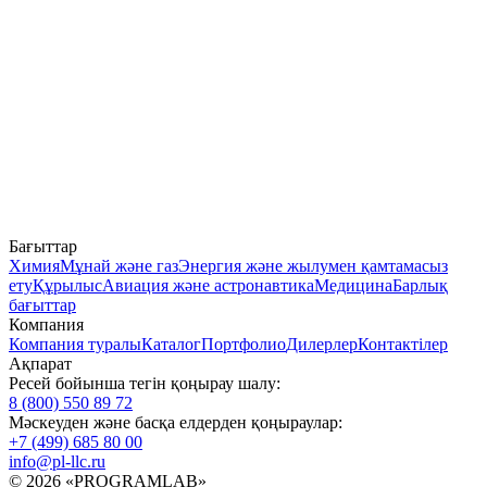
Бағыттар
Химия
Мұнай және газ
Энергия және жылумен қамтамасыз
ету
Құрылыс
Авиация және астронавтика
Медицина
Барлық
бағыттар
Компания
Компания туралы
Каталог
Портфолио
Дилерлер
Контактілер
Ақпарат
Ресей бойынша тегін қоңырау шалу:
8 (800) 550 89 72
Мәскеуден және басқа елдерден қоңыраулар:
+7 (499) 685 80 00
info@pl-llc.ru
© 2026 «PROGRAMLAB»