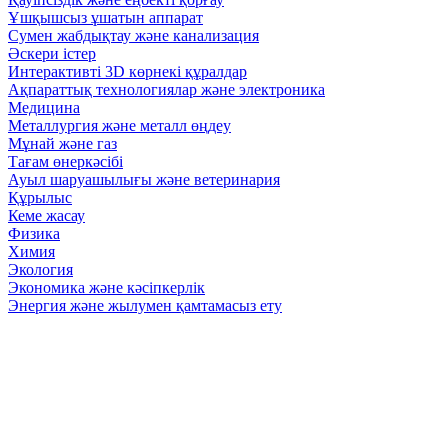
Ұшқышсыз ұшатын аппарат
Сумен жабдықтау және канализация
Әскери істер
Интерактивті 3D көрнекі құралдар
Ақпараттық технологиялар және электроника
Медицина
Металлургия және металл өңдеу
Мұнай және газ
Тағам өнеркәсібі
Ауыл шаруашылығы және ветеринария
Құрылыс
Кеме жасау
Физика
Химия
Экология
Экономика және кәсіпкерлік
Энергия және жылумен қамтамасыз ету