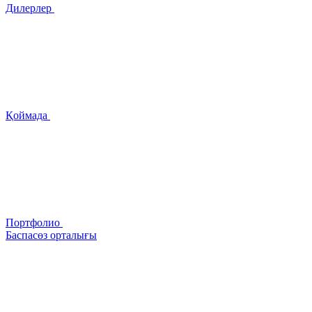
Дилерлер
Қоймада
Портфолио
Баспасөз орталығы