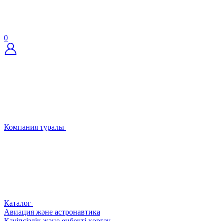
0
Компания туралы
Каталог
Авиация және астронавтика
Қауіпсіздік және еңбекті қорғау