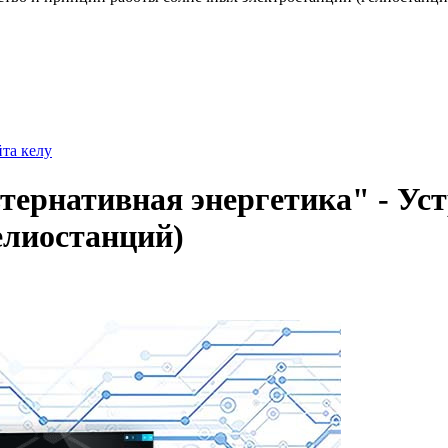
йта келу
ернативная энергетика" - Уст
елиостанций)