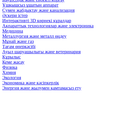
Ұшқышсыз ұшатын аппарат
Сумен жабдықтау және канализация
Әскери істер
Интерактивті 3D көрнекі құралдар
Ақпараттық технологиялар және электроника
Медицина
Металлургия және металл өңдеу
Мұнай және газ
Тағам өнеркәсібі
Ауыл шаруашылығы және ветеринария
Құрылыс
Кеме жасау
Физика
Химия
Экология
Экономика және кәсіпкерлік
Энергия және жылумен қамтамасыз ету