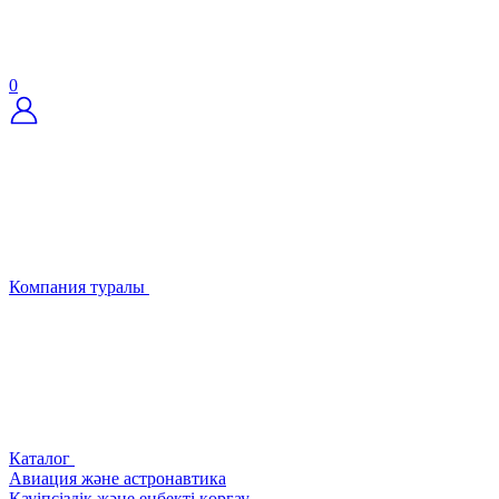
0
Компания туралы
Каталог
Авиация және астронавтика
Қауіпсіздік және еңбекті қорғау