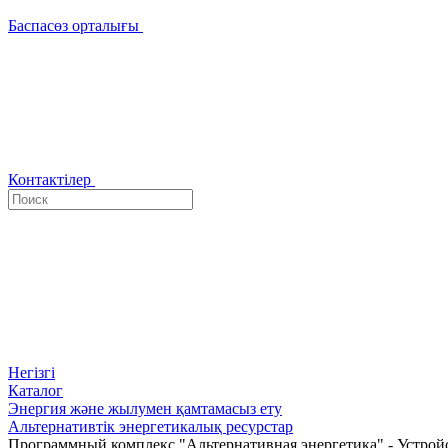
Баспасөз орталығы
Контактілер
Негізгі
Каталог
Энергия және жылумен қамтамасыз ету
Альтернативтік энергетикалық ресурстар
Программный комплекс "Альтернативная энергетика" - Устрой