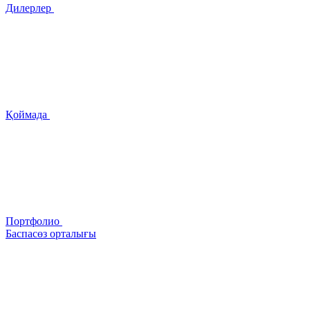
Дилерлер
Қоймада
Портфолио
Баспасөз орталығы