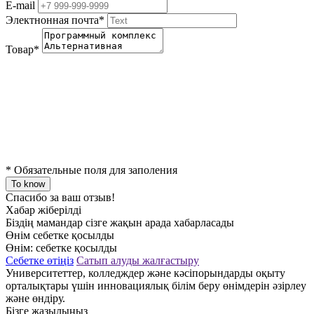
E-mail
Электнонная почта
*
Товар
*
*
Обязательные поля для заполения
To know
Спасибо за ваш отзыв!
Хабар жіберілді
Біздің мамандар сізге жақын арада хабарласады
Өнім себетке қосылды
Өнім:
себетке қосылды
Себетке өтіңіз
Сатып алуды жалғастыру
Университеттер, колледждер және кәсіпорындарды оқыту
орталықтары үшін инновациялық білім беру өнімдерін әзірлеу
және өндіру.
Бізге жазылыңыз