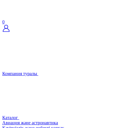
0
Компания туралы
Каталог
Авиация және астронавтика
Қауіпсіздік және еңбекті қорғау