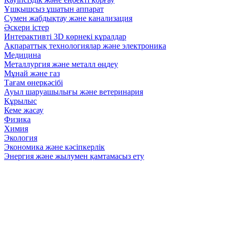
Ұшқышсыз ұшатын аппарат
Сумен жабдықтау және канализация
Әскери істер
Интерактивті 3D көрнекі құралдар
Ақпараттық технологиялар және электроника
Медицина
Металлургия және металл өңдеу
Мұнай және газ
Тағам өнеркәсібі
Ауыл шаруашылығы және ветеринария
Құрылыс
Кеме жасау
Физика
Химия
Экология
Экономика және кәсіпкерлік
Энергия және жылумен қамтамасыз ету