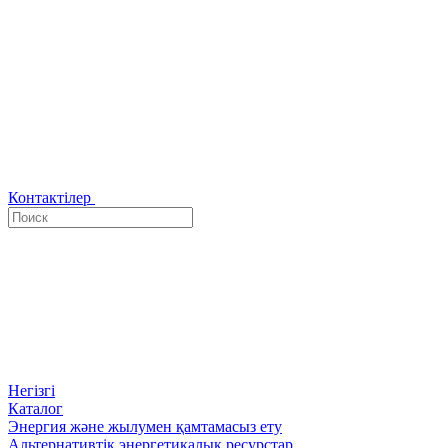
Контактілер
Негізгі
Каталог
Энергия және жылумен қамтамасыз ету
Альтернативтік энергетикалық ресурстар