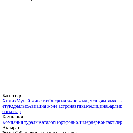
Бағыттар
Химия
Мұнай және газ
Энергия және жылумен қамтамасыз
ету
Құрылыс
Авиация және астронавтика
Медицина
Барлық
бағыттар
Компания
Компания туралы
Каталог
Портфолио
Дилерлер
Контактілер
Ақпарат
Ресей бойынша тегін қоңырау шалу: