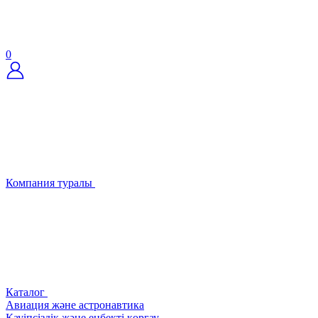
0
Компания туралы
Каталог
Авиация және астронавтика
Қауіпсіздік және еңбекті қорғау