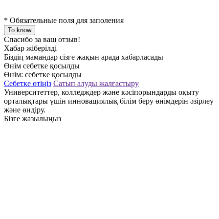
*
Обязательные поля для заполения
To know
Спасибо за ваш отзыв!
Хабар жіберілді
Біздің мамандар сізге жақын арада хабарласады
Өнім себетке қосылды
Өнім:
себетке қосылды
Себетке өтіңіз
Сатып алуды жалғастыру
Университеттер, колледждер және кәсіпорындарды оқыту
орталықтары үшін инновациялық білім беру өнімдерін әзірлеу
және өндіру.
Бізге жазылыңыз