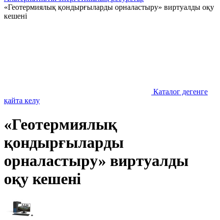
«Геотермиялық қондырғыларды орналастыру» виртуалды оқу
кешені
Каталог дегенге
қайта келу
«Геотермиялық
қондырғыларды
орналастыру» виртуалды
оқу кешені