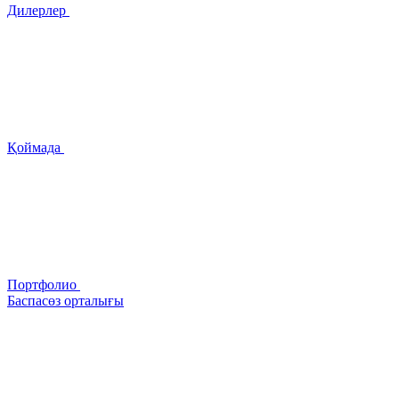
Дилерлер
Қоймада
Портфолио
Баспасөз орталығы