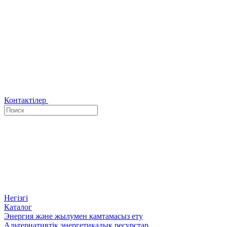
Контактілер
Негізгі
Каталог
Энергия және жылумен қамтамасыз ету
Альтернативтік энергетикалық ресурстар