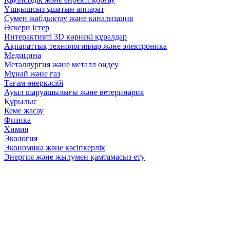
Ұшқышсыз ұшатын аппарат
Сумен жабдықтау және канализация
Әскери істер
Интерактивті 3D көрнекі құралдар
Ақпараттық технологиялар және электроника
Медицина
Металлургия және металл өңдеу
Мұнай және газ
Тағам өнеркәсібі
Ауыл шаруашылығы және ветеринария
Құрылыс
Кеме жасау
Физика
Химия
Экология
Экономика және кәсіпкерлік
Энергия және жылумен қамтамасыз ету