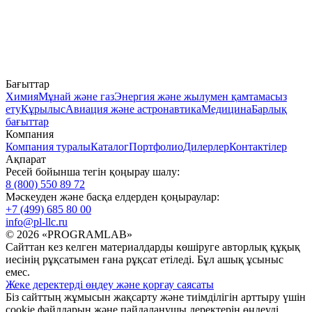
Бағыттар
Химия
Мұнай және газ
Энергия және жылумен қамтамасыз
ету
Құрылыс
Авиация және астронавтика
Медицина
Барлық
бағыттар
Компания
Компания туралы
Каталог
Портфолио
Дилерлер
Контактілер
Ақпарат
Ресей бойынша тегін қоңырау шалу:
8 (800) 550 89 72
Мәскеуден және басқа елдерден қоңыраулар:
+7 (499) 685 80 00
info@pl-llc.ru
© 2026 «PROGRAMLAB»
Сайттан кез келген материалдарды көшіруге авторлық құқық
иесінің рұқсатымен ғана рұқсат етіледі. Бұл ашық ұсыныс
емес.
Жеке деректерді өңдеу және қорғау саясаты
Біз сайттың жұмысын жақсарту және тиімділігін арттыру үшін
cookie файлдарын және пайдаланушы деректерін өңдеуді