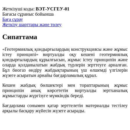
Жеткізуші коды:
ВЭТ-УСГЕУ-01
Бағасы сұраныс бойынша
Баға сұрау
Жеткізу шарттары және төлеу
Сипаттама
«Геотермиялық қондырғылардың конструкциясы және жұмыс
істеу принципі» виртуалды оқу кешені геотермиялық
қондырғылардың құрылғысын, жұмыс істеу принципін және
оларда қолданылатын жабдық түрлерін зерттеуге арналған.
Бұл биогаз өндіру жабдықтарының үш өлшемді үлгілерін
жүзеге асыратын арнайы бағдарламалық құрал.
Кешен жабдық бөлшектері мен тораптарының жұмыс
принципін анық көрсететін виртуалды зертханалық
жұмыстарды жүргізуге мүмкіндік береді.
Бағдарлама сонымен қатар зерттелетін материалды тестілеу
арқылы басқару жүйесін жүзеге асырады.