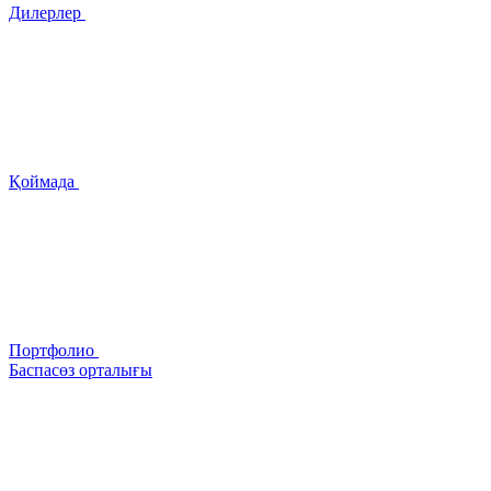
Дилерлер
Қоймада
Портфолио
Баспасөз орталығы