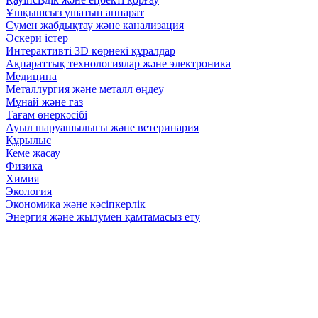
Ұшқышсыз ұшатын аппарат
Сумен жабдықтау және канализация
Әскери істер
Интерактивті 3D көрнекі құралдар
Ақпараттық технологиялар және электроника
Медицина
Металлургия және металл өңдеу
Мұнай және газ
Тағам өнеркәсібі
Ауыл шаруашылығы және ветеринария
Құрылыс
Кеме жасау
Физика
Химия
Экология
Экономика және кәсіпкерлік
Энергия және жылумен қамтамасыз ету