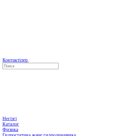
Контактілер
Негізгі
Каталог
Физика
Гидростатика және гидродинамика