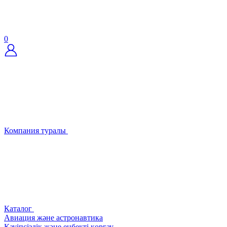
0
Компания туралы
Каталог
Авиация және астронавтика
Қауіпсіздік және еңбекті қорғау