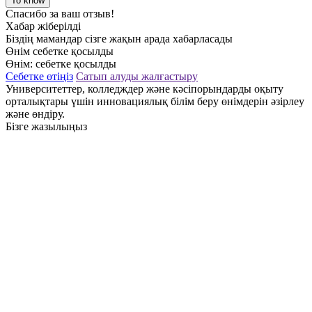
To know
Спасибо за ваш отзыв!
Хабар жіберілді
Біздің мамандар сізге жақын арада хабарласады
Өнім себетке қосылды
Өнім:
себетке қосылды
Себетке өтіңіз
Сатып алуды жалғастыру
Университеттер, колледждер және кәсіпорындарды оқыту
орталықтары үшін инновациялық білім беру өнімдерін әзірлеу
және өндіру.
Бізге жазылыңыз