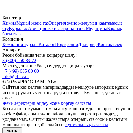
Бағыттар
Химия
Мұнай және газ
Энергия және жылумен қамтамасыз
ету
Құрылыс
Авиация және астронавтика
Медицина
Барлық
бағыттар
Компания
Компания туралы
Каталог
Портфолио
Дилерлер
Контактілер
Ақпарат
Ресей бойынша тегін қоңырау шалу:
8 (800) 550 89 72
Мәскеуден және басқа елдерден қоңыраулар:
+7 (499) 685 80 00
info@pl-llc.ru
© 2026 «PROGRAMLAB»
Сайттан кез келген материалдарды көшіруге авторлық құқық
иесінің рұқсатымен ғана рұқсат етіледі. Бұл ашық ұсыныс
емес.
Жеке деректерді өңдеу және қорғау саясаты
Біз сайттың жұмысын жақсарту және тиімділігін арттыру үшін
cookie файлдарын және пайдаланушы деректерін өңдеуді
қолданамыз. Сайтты жалғастыра отырып, сіз cookie келісімін
және шарттарын қабылдайсыз
құпиялылық саясаты
.
Түсінікті