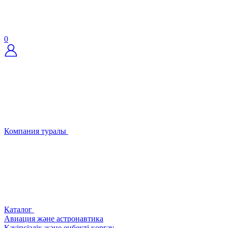
0
Компания туралы
Каталог
Авиация және астронавтика
Қауіпсіздік және еңбекті қорғау