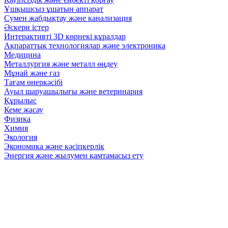
Ұшқышсыз ұшатын аппарат
Сумен жабдықтау және канализация
Әскери істер
Интерактивті 3D көрнекі құралдар
Ақпараттық технологиялар және электроника
Медицина
Металлургия және металл өңдеу
Мұнай және газ
Тағам өнеркәсібі
Ауыл шаруашылығы және ветеринария
Құрылыс
Кеме жасау
Физика
Химия
Экология
Экономика және кәсіпкерлік
Энергия және жылумен қамтамасыз ету