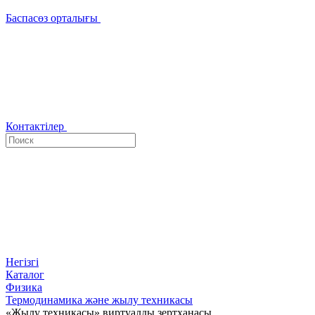
Баспасөз орталығы
Контактілер
Негізгі
Каталог
Физика
Термодинамика және жылу техникасы
«Жылу техникасы» виртуалды зертханасы