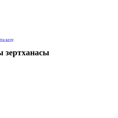
йта келу
ы зертханасы