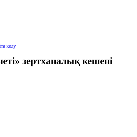
йта келу
неті» зертханалық кешені