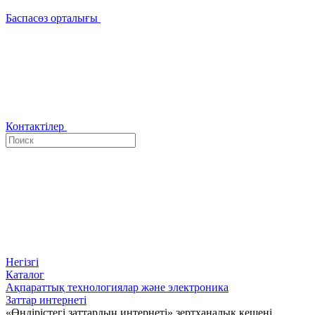
Баспасөз орталығы
Контактілер
Негізгі
Каталог
Ақпараттық технологиялар және электроника
Заттар интернеті
«Өндірістегі заттардың интернеті» зертханалық кешені