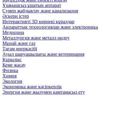
Ұшқышсыз ұшатын аппарат
Сумен жабдықтау және канализация
Әскери істер
Интерактивті 3D көрнекі құралдар
Ақпараттық технологиялар және электроника
Медицина
Металлургия және металл өңдеу
Мұнай және газ
Тағам өнеркәсібі
Ауыл шаруашылығы және ветеринария
Құрылыс
Кеме жасау
Физика
Химия
Экология
Экономика және кәсіпкерлік
Энергия және жылумен қамтамасыз ету