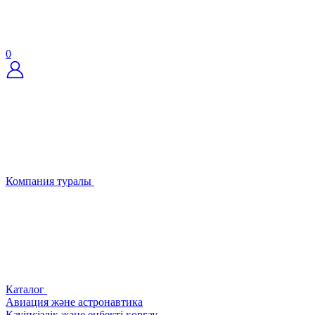
0
Компания туралы
Каталог
Авиация және астронавтика
Қауіпсіздік және еңбекті қорғау