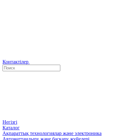
Контактілер
Негізгі
Каталог
Ақпараттық технологиялар және электроника
Автоматтандыру және басқару жүйелері