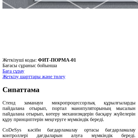
Жеткізуші коды:
ФИТ-ПОРМА-01
Бағасы сұраныс бойынша
Баға сұрау
Жеткізу шарттары және төлеу
Сипаттама
Стенд заманауи микропроцессорлық құрылғыларды
пайдалана отырып, портал манипуляторының мысалын
пайдалана отырып, көтеру механизмдерін басқару жүйелерін
құру принциптерін меңгеруге мүмкіндік береді.
CoDeSys кәсіби бағдарламалау ортасы бағдарламалау
контроллері дағдыларын алуға мүмкіндік береді.