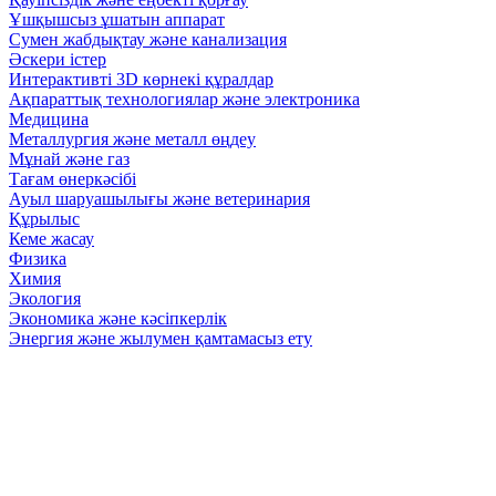
Ұшқышсыз ұшатын аппарат
Сумен жабдықтау және канализация
Әскери істер
Интерактивті 3D көрнекі құралдар
Ақпараттық технологиялар және электроника
Медицина
Металлургия және металл өңдеу
Мұнай және газ
Тағам өнеркәсібі
Ауыл шаруашылығы және ветеринария
Құрылыс
Кеме жасау
Физика
Химия
Экология
Экономика және кәсіпкерлік
Энергия және жылумен қамтамасыз ету