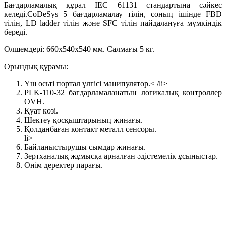
Бағдарламалық құрал IEC 61131 стандартына сәйкес
келеді.CoDeSys 5 бағдарламалау тілін, соның ішінде FBD
тілін, LD ladder тілін және SFC тілін пайдалануға мүмкіндік
береді.
Өлшемдері: 660x540x540 мм. Салмағы 5 кг.
Орындық құрамы:
Үш осьті портал үлгісі манипулятор.< /li>
PLK-110-32 бағдарламаланатын логикалық контроллер
OVH.
Қуат көзі.
Шектеу қосқыштарының жинағы.
Қолданбаған контакт металл сенсоры.
li>
Байланыстырушы сымдар жинағы.
Зертханалық жұмысқа арналған әдістемелік ұсыныстар.
Өнім деректер парағы.