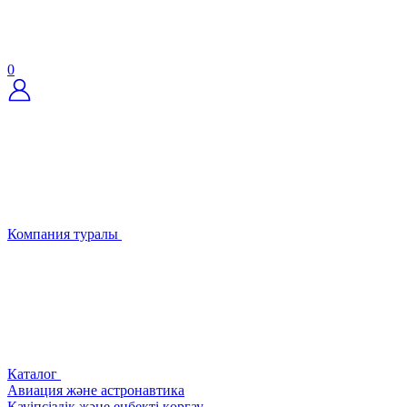
0
Компания туралы
Каталог
Авиация және астронавтика
Қауіпсіздік және еңбекті қорғау