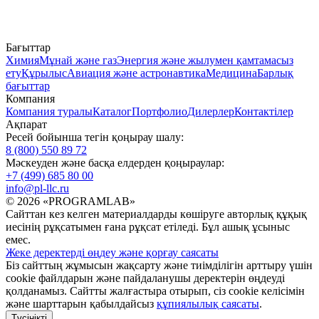
Бағыттар
Химия
Мұнай және газ
Энергия және жылумен қамтамасыз
ету
Құрылыс
Авиация және астронавтика
Медицина
Барлық
бағыттар
Компания
Компания туралы
Каталог
Портфолио
Дилерлер
Контактілер
Ақпарат
Ресей бойынша тегін қоңырау шалу:
8 (800) 550 89 72
Мәскеуден және басқа елдерден қоңыраулар:
+7 (499) 685 80 00
info@pl-llc.ru
© 2026 «PROGRAMLAB»
Сайттан кез келген материалдарды көшіруге авторлық құқық
иесінің рұқсатымен ғана рұқсат етіледі. Бұл ашық ұсыныс
емес.
Жеке деректерді өңдеу және қорғау саясаты
Біз сайттың жұмысын жақсарту және тиімділігін арттыру үшін
cookie файлдарын және пайдаланушы деректерін өңдеуді
қолданамыз. Сайтты жалғастыра отырып, сіз cookie келісімін
және шарттарын қабылдайсыз
құпиялылық саясаты
.
Түсінікті