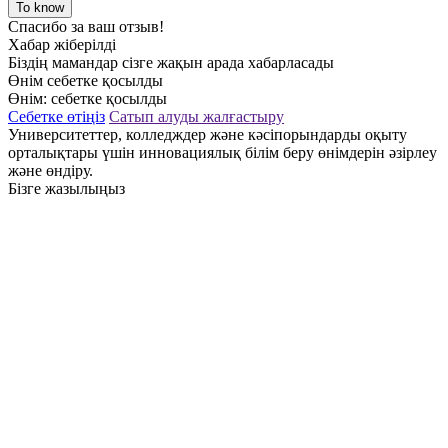
To know
Спасибо за ваш отзыв!
Хабар жіберілді
Біздің мамандар сізге жақын арада хабарласады
Өнім себетке қосылды
Өнім:
себетке қосылды
Себетке өтіңіз
Сатып алуды жалғастыру
Университеттер, колледждер және кәсіпорындарды оқыту
орталықтары үшін инновациялық білім беру өнімдерін әзірлеу
және өндіру.
Бізге жазылыңыз