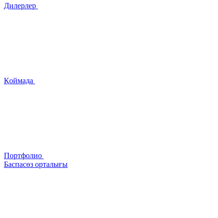
Дилерлер
Қоймада
Портфолио
Баспасөз орталығы