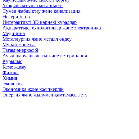
Ұшқышсыз ұшатын аппарат
Сумен жабдықтау және канализация
Әскери істер
Интерактивті 3D көрнекі құралдар
Ақпараттық технологиялар және электроника
Медицина
Металлургия және металл өңдеу
Мұнай және газ
Тағам өнеркәсібі
Ауыл шаруашылығы және ветеринария
Құрылыс
Кеме жасау
Физика
Химия
Экология
Экономика және кәсіпкерлік
Энергия және жылумен қамтамасыз ету