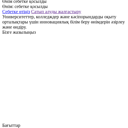
Өнім себетке қосылды
Өнім:
себетке қосылды
Себетке өтіңіз
Сатып алуды жалғастыру
Университеттер, колледждер және кәсіпорындарды оқыту
орталықтары үшін инновациялық білім беру өнімдерін әзірлеу
және өндіру.
Бізге жазылыңыз
Бағыттар