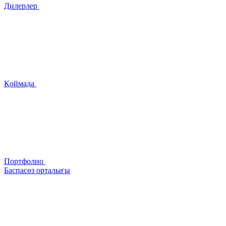
Дилерлер
Қоймада
Портфолио
Баспасөз орталығы