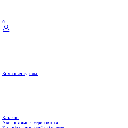
0
Компания туралы
Каталог
Авиация және астронавтика
Қауіпсіздік және еңбекті қорғау