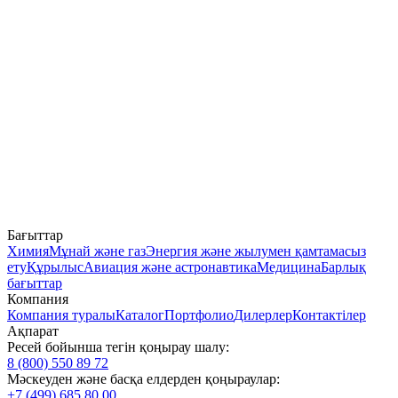
Бағыттар
Химия
Мұнай және газ
Энергия және жылумен қамтамасыз
ету
Құрылыс
Авиация және астронавтика
Медицина
Барлық
бағыттар
Компания
Компания туралы
Каталог
Портфолио
Дилерлер
Контактілер
Ақпарат
Ресей бойынша тегін қоңырау шалу:
8 (800) 550 89 72
Мәскеуден және басқа елдерден қоңыраулар:
+7 (499) 685 80 00