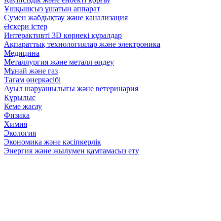
Ұшқышсыз ұшатын аппарат
Сумен жабдықтау және канализация
Әскери істер
Интерактивті 3D көрнекі құралдар
Ақпараттық технологиялар және электроника
Медицина
Металлургия және металл өңдеу
Мұнай және газ
Тағам өнеркәсібі
Ауыл шаруашылығы және ветеринария
Құрылыс
Кеме жасау
Физика
Химия
Экология
Экономика және кәсіпкерлік
Энергия және жылумен қамтамасыз ету