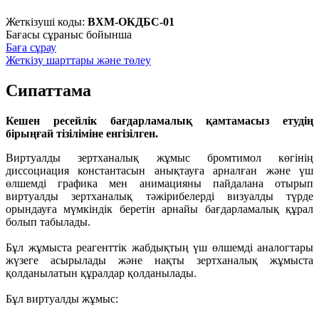
Жеткізуші коды:
ВХМ-ОКДБС-01
Бағасы сұраныс бойынша
Баға сұрау
Жеткізу шарттары және төлеу
Сипаттама
Кешен ресейлік бағдарламалық қамтамасыз етудің
бірыңғай тізіліміне енгізілген.
Виртуалды зертханалық жұмыс бромтимол көгінің
диссоциация константасын анықтауға арналған және үш
өлшемді графика мен анимацияны пайдалана отырып
виртуалды зертханалық тәжірибелерді визуалды түрде
орындауға мүмкіндік беретін арнайы бағдарламалық құрал
болып табылады.
Бұл жұмыста реагенттік жабдықтың үш өлшемді аналогтары
жүзеге асырылады және нақты зертханалық жұмыста
қолданылатын құралдар қолданылады.
Бұл виртуалды жұмыс: