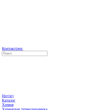
Контактілер
Негізгі
Каталог
Химия
Химиялық термодинамика