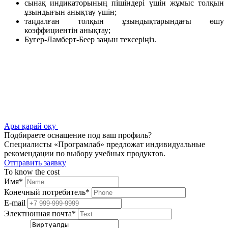
сынақ индикаторының пішіндері үшін жұмыс толқын
ұзындығын анықтау үшін;
таңдалған толқын ұзындықтарындағы өшу
коэффициентін анықтау;
Бугер-Ламберт-Беер заңын тексеріңіз.
Ары қарай оқу
Подбираете оснащение под ваш профиль?
Специалисты «Програмлаб» предложат индивидуальные
рекомендации по выбору учебных продуктов.
Отправить заявку
To know the cost
Имя
*
Конечный потребитель
*
E-mail
Электнонная почта
*