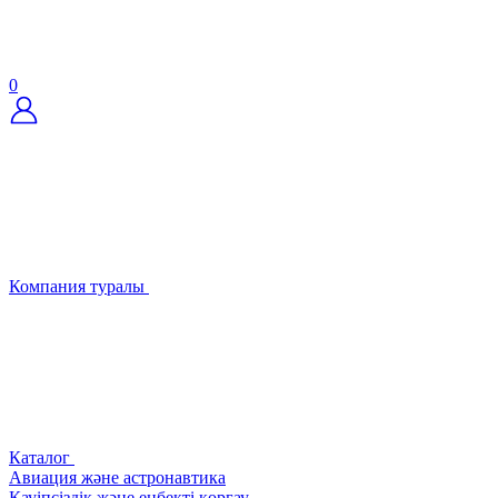
0
Компания туралы
Каталог
Авиация және астронавтика
Қауіпсіздік және еңбекті қорғау