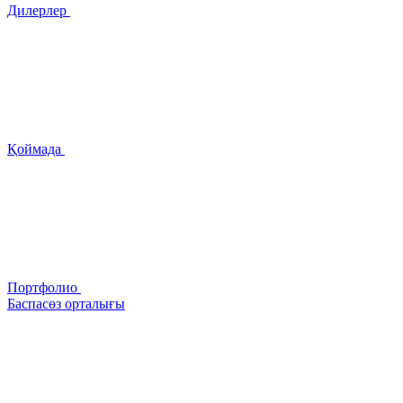
Дилерлер
Қоймада
Портфолио
Баспасөз орталығы