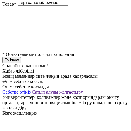
Товар
*
*
Обязательные поля для заполения
To know
Спасибо за ваш отзыв!
Хабар жіберілді
Біздің мамандар сізге жақын арада хабарласады
Өнім себетке қосылды
Өнім:
себетке қосылды
Себетке өтіңіз
Сатып алуды жалғастыру
Университеттер, колледждер және кәсіпорындарды оқыту
орталықтары үшін инновациялық білім беру өнімдерін әзірлеу
және өндіру.
Бізге жазылыңыз