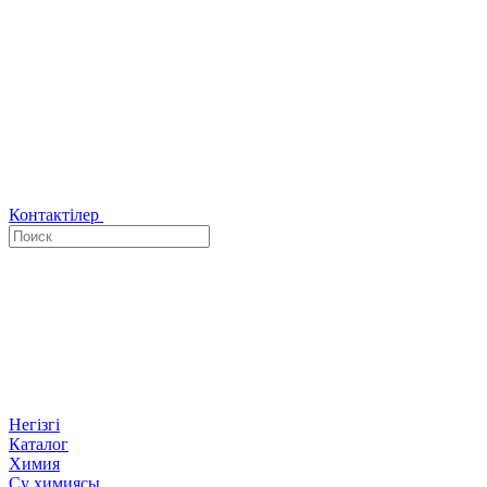
Контактілер
Негізгі
Каталог
Химия
Су химиясы