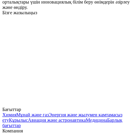
орталықтары үшін инновациялық білім беру өнімдерін әзірлеу
және өндіру.
Бізге жазылыңыз
Бағыттар
Химия
Мұнай және газ
Энергия және жылумен қамтамасыз
ету
Құрылыс
Авиация және астронавтика
Медицина
Барлық
бағыттар
Компания