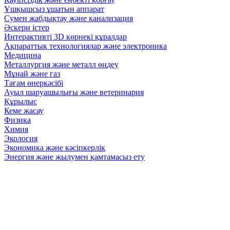
Ұшқышсыз ұшатын аппарат
Сумен жабдықтау және канализация
Әскери істер
Интерактивті 3D көрнекі құралдар
Ақпараттық технологиялар және электроника
Медицина
Металлургия және металл өңдеу
Мұнай және газ
Тағам өнеркәсібі
Ауыл шаруашылығы және ветеринария
Құрылыс
Кеме жасау
Физика
Химия
Экология
Экономика және кәсіпкерлік
Энергия және жылумен қамтамасыз ету