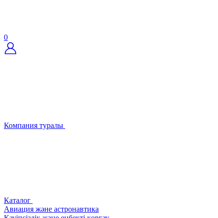
0
Компания туралы
Каталог
Авиация және астронавтика
Қауіпсіздік және еңбекті қорғау