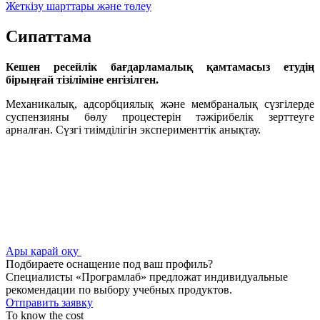
Жеткізу шарттары және төлеу
Сипаттама
Кешен ресейлік бағдарламалық қамтамасыз етудің
бірыңғай тізіліміне енгізілген.
Механикалық, адсорбциялық және мембраналық сүзгілерде
суспензияны бөлу процестерін тәжірибелік зерттеуге
арналған. Сүзгі тиімділігін эксперименттік анықтау.
Ары қарай оқу
Подбираете оснащение под ваш профиль?
Специалисты «Програмлаб» предложат индивидуальные
рекомендации по выбору учебных продуктов.
Отправить заявку
To know the cost