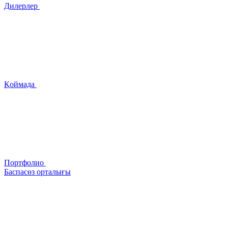
Дилерлер
Қоймада
Портфолио
Баспасөз орталығы