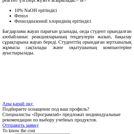
реагент үлгілері жүзеге асырылады:< br>
10% NaOH ерітіндісі
Фенол
Фенилдиазоний хлоридінің ерітіндісі
Бағдарлама жауап парағын ұсынады, онда студент орындалған
азобайланыс реакцияларының теңдеулерін жазып, бақылау
сұрақтарына жауап береді. Студенттің орындаған зертханалық
жұмысы сақталады және оқытушының компьютеріне
ауыстырылады.
Ары қарай оқу
Подбираете оснащение под ваш профиль?
Специалисты «Програмлаб» предложат индивидуальные
рекомендации по выбору учебных продуктов.
Отправить заявку
To know the cost