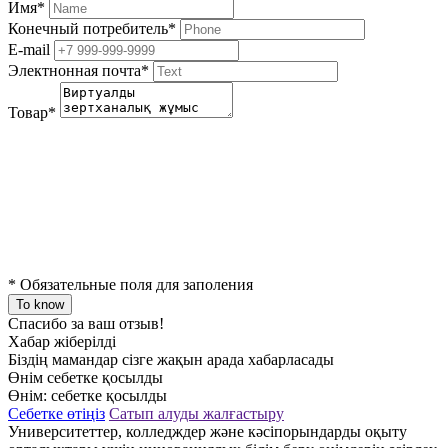
Имя
*
Конечный потребитель
*
E-mail
Электнонная почта
*
Товар
*
*
Обязательные поля для заполения
To know
Спасибо за ваш отзыв!
Хабар жіберілді
Біздің мамандар сізге жақын арада хабарласады
Өнім себетке қосылды
Өнім:
себетке қосылды
Себетке өтіңіз
Сатып алуды жалғастыру
Университеттер, колледждер және кәсіпорындарды оқыту