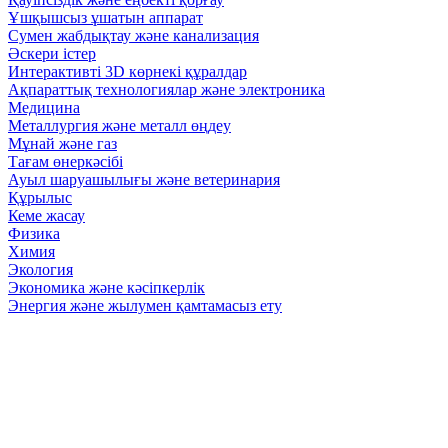
Ұшқышсыз ұшатын аппарат
Сумен жабдықтау және канализация
Әскери істер
Интерактивті 3D көрнекі құралдар
Ақпараттық технологиялар және электроника
Медицина
Металлургия және металл өңдеу
Мұнай және газ
Тағам өнеркәсібі
Ауыл шаруашылығы және ветеринария
Құрылыс
Кеме жасау
Физика
Химия
Экология
Экономика және кәсіпкерлік
Энергия және жылумен қамтамасыз ету