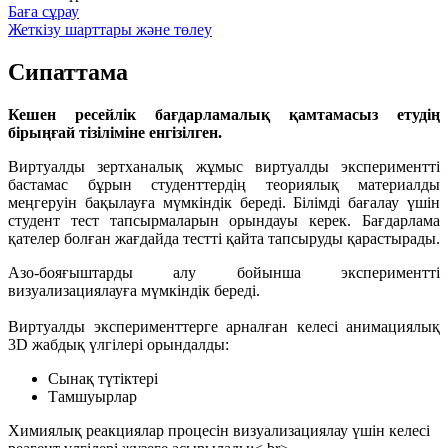
Баға сұрау
Жеткізу шарттары және төлеу
Сипаттама
Кешен ресейлік бағдарламалық қамтамасыз етудің
бірыңғай тізіліміне енгізілген.
Виртуалды зертханалық жұмыс виртуалды экспериментті
бастамас бұрын студенттердің теориялық материалды
меңгеруін бақылауға мүмкіндік береді. Білімді бағалау үшін
студент тест тапсырмаларын орындауы керек. Бағдарлама
қателер болған жағдайда тестті қайта тапсыруды қарастырады.
Азо-бояғыштарды алу бойынша экспериментті
визуализациялауға мүмкіндік береді.
Виртуалды эксперименттерге арналған келесі анимациялық
3D жабдық үлгілері орындалды:
Сынақ түтіктері
Тамшуырлар
Химиялық реакциялар процесін визуализациялау үшін келесі