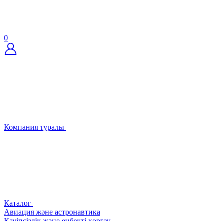
0
Компания туралы
Каталог
Авиация және астронавтика
Қауіпсіздік және еңбекті қорғау