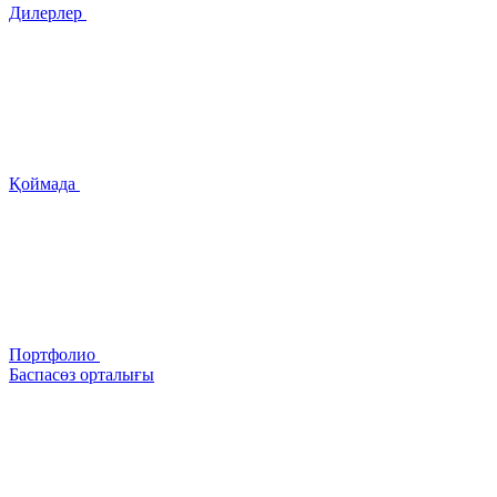
Дилерлер
Қоймада
Портфолио
Баспасөз орталығы