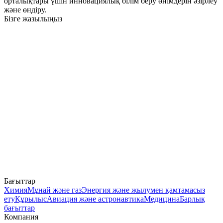
орталықтары үшін инновациялық білім беру өнімдерін әзірлеу
және өндіру.
Бізге жазылыңыз
Бағыттар
Химия
Мұнай және газ
Энергия және жылумен қамтамасыз
ету
Құрылыс
Авиация және астронавтика
Медицина
Барлық
бағыттар
Компания