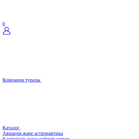
0
Компания туралы
Каталог
Авиация және астронавтика
Қауіпсіздік және еңбекті қорғау