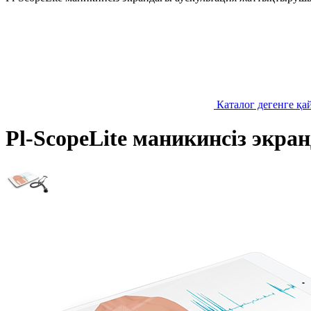
Каталог дегенге қа
Pl-ScopeLite маникинсіз эк