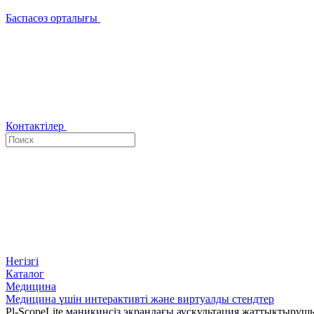
Баспасөз орталығы
Контактілер
Негізгі
Каталог
Медицина
Медицина үшін интерактивті және виртуалды стендтер
Pl-ScopeLite маникинсіз экрандағы аускультация жаттықтыру