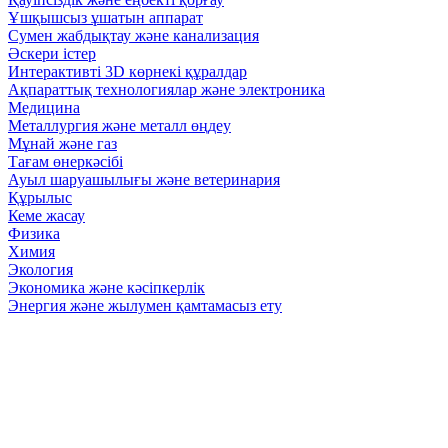
Ұшқышсыз ұшатын аппарат
Сумен жабдықтау және канализация
Әскери істер
Интерактивті 3D көрнекі құралдар
Ақпараттық технологиялар және электроника
Медицина
Металлургия және металл өңдеу
Мұнай және газ
Тағам өнеркәсібі
Ауыл шаруашылығы және ветеринария
Құрылыс
Кеме жасау
Физика
Химия
Экология
Экономика және кәсіпкерлік
Энергия және жылумен қамтамасыз ету