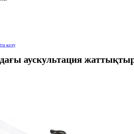
йта келу
рандағы аускультация жаттықт