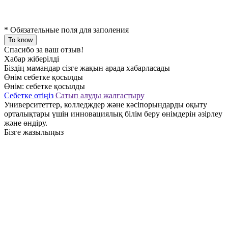
*
Обязательные поля для заполения
To know
Спасибо за ваш отзыв!
Хабар жіберілді
Біздің мамандар сізге жақын арада хабарласады
Өнім себетке қосылды
Өнім:
себетке қосылды
Себетке өтіңіз
Сатып алуды жалғастыру
Университеттер, колледждер және кәсіпорындарды оқыту
орталықтары үшін инновациялық білім беру өнімдерін әзірлеу
және өндіру.
Бізге жазылыңыз