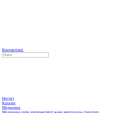
Контактілер
Негізгі
Каталог
Медицина
Медицина үшін интерактивті және виртуалды стендтер