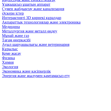
Ұшқышсыз ұшатын аппарат
Сумен жабдықтау және канализация
Әскери істер
Интерактивті 3D көрнекі құралдар
Ақпараттық технологиялар және электроника
Медицина
Металлургия және металл өңдеу
Мұнай және газ
Тағам өнеркәсібі
Ауыл шаруашылығы және ветеринария
Құрылыс
Кеме жасау
Физика
Химия
Экология
Экономика және кәсіпкерлік
Энергия және жылумен қамтамасыз ету