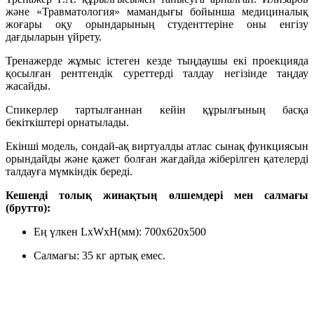
және «Травматология» мамандығы бойынша медициналық
жоғары оқу орындарының студенттеріне оны енгізу
дағдыларын үйрету.
Тренажерде жұмыс істеген кезде тыңдаушы екі проекцияда
қосылған рентгендік суреттерді талдау негізінде таңдау
жасайды.
Спикерлер тартылғаннан кейін құрылғының басқа
бекіткіштері орнатылады.
Екінші модель, сондай-ақ виртуалды атлас сынақ функциясын
орындайды және қажет болған жағдайда жіберілген қателерді
талдауға мүмкіндік береді.
Кешенді толық жинақтың өлшемдері мен салмағы
(брутто):
Ең үлкен LxWxH(мм): 700x620x500
Салмағы: 35 кг артық емес.