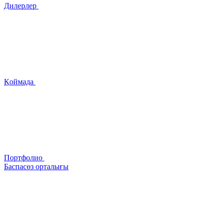
Дилерлер
Қоймада
Портфолио
Баспасөз орталығы