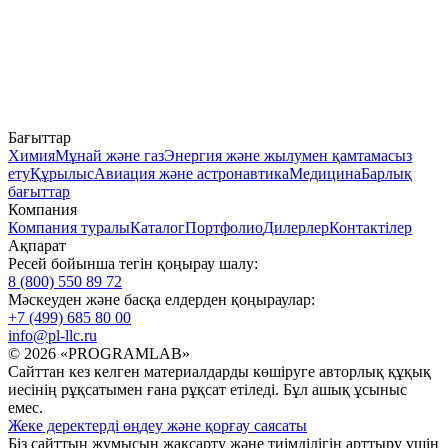
Бағыттар
Химия
Мұнай және газ
Энергия және жылумен қамтамасыз
ету
Құрылыс
Авиация және астронавтика
Медицина
Барлық
бағыттар
Компания
Компания туралы
Каталог
Портфолио
Дилерлер
Контактілер
Ақпарат
Ресей бойынша тегін қоңырау шалу:
8 (800) 550 89 72
Мәскеуден және басқа елдерден қоңыраулар:
+7 (499) 685 80 00
info@pl-llc.ru
© 2026 «PROGRAMLAB»
Сайттан кез келген материалдарды көшіруге авторлық құқық
иесінің рұқсатымен ғана рұқсат етіледі. Бұл ашық ұсыныс
емес.
Жеке деректерді өңдеу және қорғау саясаты
Біз сайттың жұмысын жақсарту және тиімділігін арттыру үшін