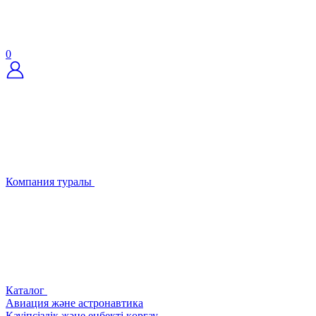
0
Компания туралы
Каталог
Авиация және астронавтика
Қауіпсіздік және еңбекті қорғау