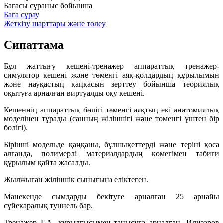
Бағасы сұраныс бойынша
Баға сұрау
Жеткізу шарттары және төлеу
Сипаттама
Бұл жаттығу кешені-тренажер аппараттық тренажер-
симулятор кешені және төменгі аяқ-қолдардың құрылымын
және науқастың қаңқасын зерттеу бойынша теориялық
оқытуға арналған виртуалды оқу кешені.
Кешеннің аппараттық бөлігі төменгі аяқтың екі анатомиялық
моделінен тұрады (санның жіліншігі және төменгі үштен бір
бөлігі).
Бірінші модельде қаңқаны, бұлшықеттерді және теріні қоса
алғанда, полимерлі материалдардың көмегімен табиғи
құрылым қайта жасалды.
Жылжыған жіліншік сынығына еліктеген.
Манекенде сымдарды бекітуге арналған 25 арнайы
сүйекаралық туннель бар.
Тренажер Г.А. құрылғысымен танысуға арналған. Илизаров