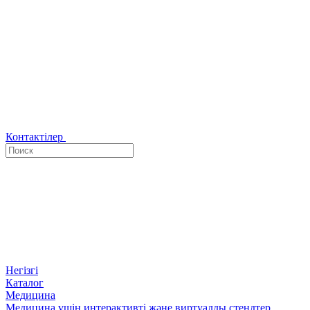
Контактілер
Негізгі
Каталог
Медицина
Медицина үшін интерактивті және виртуалды стендтер