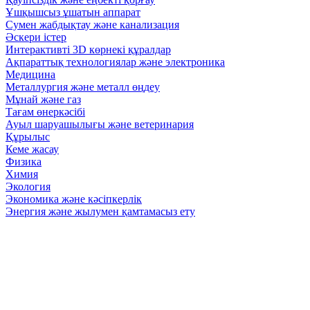
Ұшқышсыз ұшатын аппарат
Сумен жабдықтау және канализация
Әскери істер
Интерактивті 3D көрнекі құралдар
Ақпараттық технологиялар және электроника
Медицина
Металлургия және металл өңдеу
Мұнай және газ
Тағам өнеркәсібі
Ауыл шаруашылығы және ветеринария
Құрылыс
Кеме жасау
Физика
Химия
Экология
Экономика және кәсіпкерлік
Энергия және жылумен қамтамасыз ету