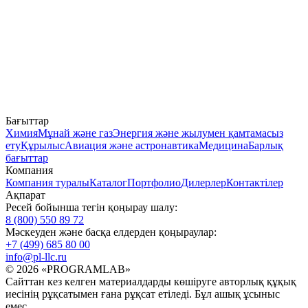
Бағыттар
Химия
Мұнай және газ
Энергия және жылумен қамтамасыз
ету
Құрылыс
Авиация және астронавтика
Медицина
Барлық
бағыттар
Компания
Компания туралы
Каталог
Портфолио
Дилерлер
Контактілер
Ақпарат
Ресей бойынша тегін қоңырау шалу:
8 (800) 550 89 72
Мәскеуден және басқа елдерден қоңыраулар:
+7 (499) 685 80 00
info@pl-llc.ru
© 2026 «PROGRAMLAB»
Сайттан кез келген материалдарды көшіруге авторлық құқық
иесінің рұқсатымен ғана рұқсат етіледі. Бұл ашық ұсыныс
емес.