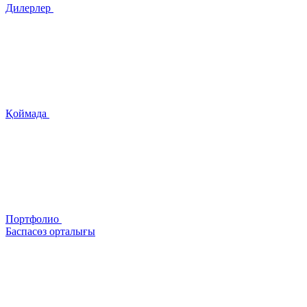
Дилерлер
Қоймада
Портфолио
Баспасөз орталығы