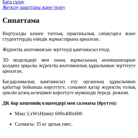
Баға сұрау
Жеткізу шарттары және төлеу
Сипаттама
Виртуалды кешен топтық практикалық сабақтарға және
студенттердің өзіндік жұмыстарына арналған.
Жүректің анатомиясын зерттеуді қамтамасыз етеді.
3D модельдері мен оның жұмысының анимацияларын
қолдану арқылы жүректің анатомиялық құрылымын зерттеуге
арналған.
Бағдарламалық қамтамасыз ету органның құрылымын
қабаттар бойынша көрсетуге, сонымен қатар жүректің толық
циклін кезең-кезеңімен көрсетуге мүмкіндік береді. режимі.
ДК бар кешеннің өлшемдері мен салмағы (брутто):
Макс LxWxH(мм): 600x400x600
Салмағы: 35 кг артық емес.