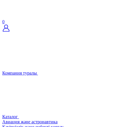
0
Компания туралы
Каталог
Авиация және астронавтика
Қауіпсіздік және еңбекті қорғау