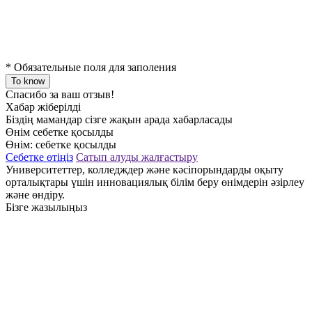
*
Обязательные поля для заполения
To know
Спасибо за ваш отзыв!
Хабар жіберілді
Біздің мамандар сізге жақын арада хабарласады
Өнім себетке қосылды
Өнім:
себетке қосылды
Себетке өтіңіз
Сатып алуды жалғастыру
Университеттер, колледждер және кәсіпорындарды оқыту
орталықтары үшін инновациялық білім беру өнімдерін әзірлеу
және өндіру.
Бізге жазылыңыз