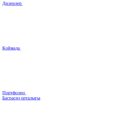
Дилерлер
Қоймада
Портфолио
Баспасөз орталығы