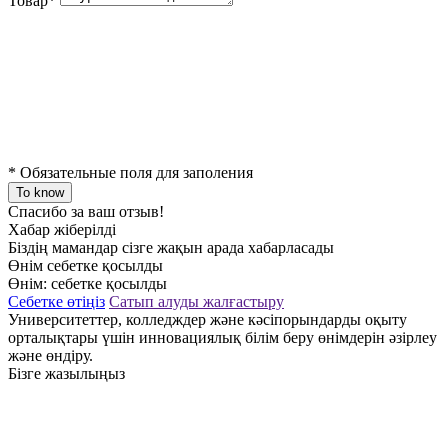
Товар
*
*
Обязательные поля для заполения
To know
Спасибо за ваш отзыв!
Хабар жіберілді
Біздің мамандар сізге жақын арада хабарласады
Өнім себетке қосылды
Өнім:
себетке қосылды
Себетке өтіңіз
Сатып алуды жалғастыру
Университеттер, колледждер және кәсіпорындарды оқыту
орталықтары үшін инновациялық білім беру өнімдерін әзірлеу
және өндіру.
Бізге жазылыңыз