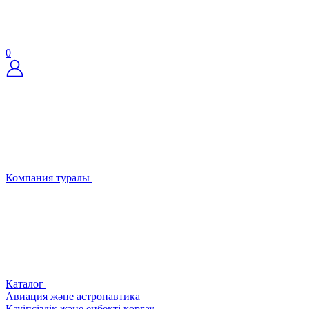
0
Компания туралы
Каталог
Авиация және астронавтика
Қауіпсіздік және еңбекті қорғау