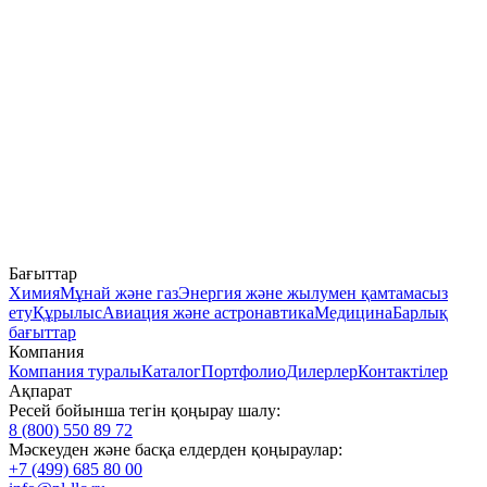
Бағыттар
Химия
Мұнай және газ
Энергия және жылумен қамтамасыз
ету
Құрылыс
Авиация және астронавтика
Медицина
Барлық
бағыттар
Компания
Компания туралы
Каталог
Портфолио
Дилерлер
Контактілер
Ақпарат
Ресей бойынша тегін қоңырау шалу:
8 (800) 550 89 72
Мәскеуден және басқа елдерден қоңыраулар:
+7 (499) 685 80 00