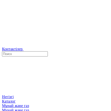
Контактілер
Негізгі
Каталог
Мұнай және газ
Мұнай және газ