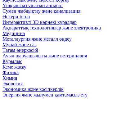
Ұшқышсыз ұшатын аппарат
Сумен жабдықтау және канализация
Әскери істер
Интерактивті 3D көрнекі құралдар
Ақпараттық технологиялар және электроника
Медицина
Металлургия және металл өңдеу
Мұнай және газ
Тағам өнеркәсібі
Ауыл шаруашылығы және ветеринария
Құрылыс
Кеме жасау
Физика
Химия
Экология
Экономика және кәсіпкерлік
Энергия және жылумен қамтамасыз ету