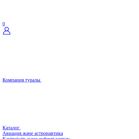
0
Компания туралы
Каталог
Авиация және астронавтика
Қауіпсіздік және еңбекті қорғау