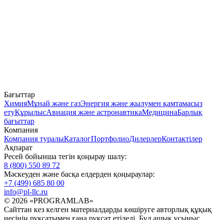
Бағыттар
Химия
Мұнай және газ
Энергия және жылумен қамтамасыз
ету
Құрылыс
Авиация және астронавтика
Медицина
Барлық
бағыттар
Компания
Компания туралы
Каталог
Портфолио
Дилерлер
Контактілер
Ақпарат
Ресей бойынша тегін қоңырау шалу:
8 (800) 550 89 72
Мәскеуден және басқа елдерден қоңыраулар:
+7 (499) 685 80 00
info@pl-llc.ru
© 2026 «PROGRAMLAB»
Сайттан кез келген материалдарды көшіруге авторлық құқық
иесінің рұқсатымен ғана рұқсат етіледі. Бұл ашық ұсыныс