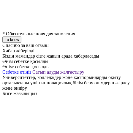
*
Обязательные поля для заполения
To know
Спасибо за ваш отзыв!
Хабар жіберілді
Біздің мамандар сізге жақын арада хабарласады
Өнім себетке қосылды
Өнім:
себетке қосылды
Себетке өтіңіз
Сатып алуды жалғастыру
Университеттер, колледждер және кәсіпорындарды оқыту
орталықтары үшін инновациялық білім беру өнімдерін әзірлеу
және өндіру.
Бізге жазылыңыз