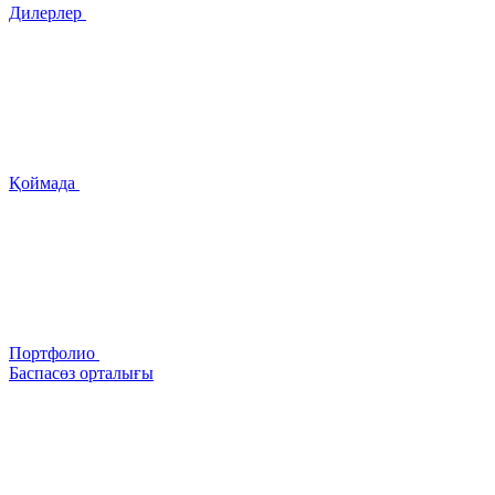
Дилерлер
Қоймада
Портфолио
Баспасөз орталығы