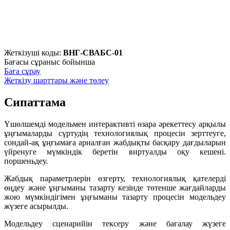
Жеткізуші коды:
ВНГ-СВАБС-01
Бағасы сұраныс бойынша
Баға сұрау
Жеткізу шарттары және төлеу
Сипаттама
Үшөлшемді модельмен интерактивті өзара әрекеттесу арқылы
ұңғымаларды сүртудің технологиялық процесін зерттеуге,
сондай-ақ ұңғымаға арналған жабдықты басқару дағдыларын
үйренуге мүмкіндік беретін виртуалды оқу кешені.
поршеньдеу.
Жабдық параметрлерін өзгерту, технологиялық қателерді
өңдеу және ұңғыманы тазарту кезінде төтенше жағдайларды
жою мүмкіндігімен ұңғыманы тазарту процесін модельдеу
жүзеге асырылды.
Модельдеу сценарийін тексеру және бағалау жүзеге