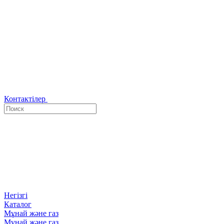
Контактілер
Негізгі
Каталог
Мұнай және газ
Мұнай және газ