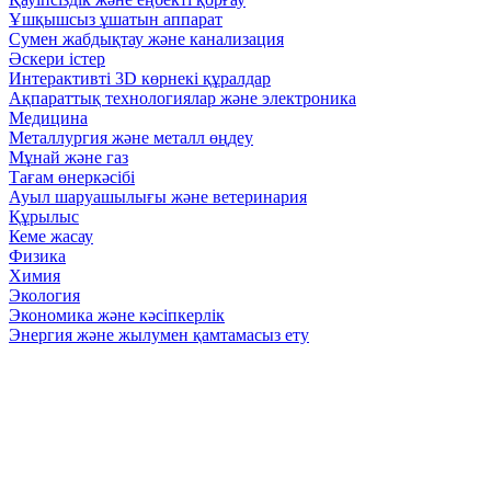
Ұшқышсыз ұшатын аппарат
Сумен жабдықтау және канализация
Әскери істер
Интерактивті 3D көрнекі құралдар
Ақпараттық технологиялар және электроника
Медицина
Металлургия және металл өңдеу
Мұнай және газ
Тағам өнеркәсібі
Ауыл шаруашылығы және ветеринария
Құрылыс
Кеме жасау
Физика
Химия
Экология
Экономика және кәсіпкерлік
Энергия және жылумен қамтамасыз ету