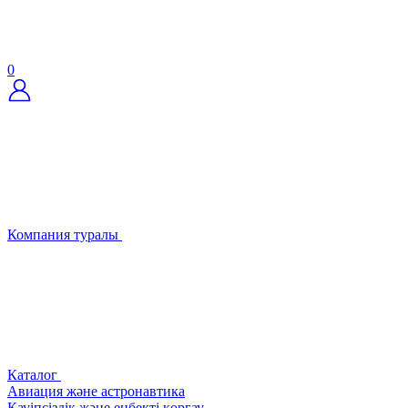
0
Компания туралы
Каталог
Авиация және астронавтика
Қауіпсіздік және еңбекті қорғау