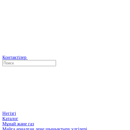
Контактілер
Негізгі
Каталог
Мұнай және газ
Майға арналған дене шынықтыру үлгілері