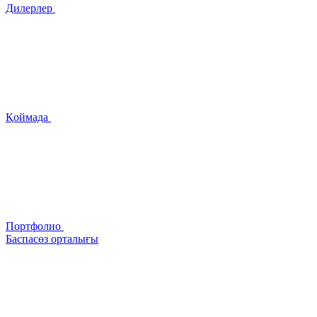
Дилерлер
Қоймада
Портфолио
Баспасөз орталығы