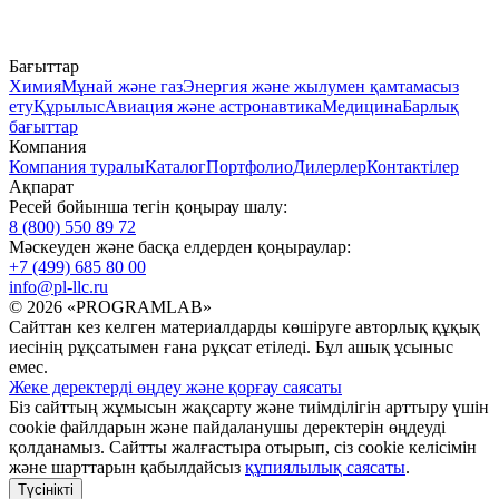
Бағыттар
Химия
Мұнай және газ
Энергия және жылумен қамтамасыз
ету
Құрылыс
Авиация және астронавтика
Медицина
Барлық
бағыттар
Компания
Компания туралы
Каталог
Портфолио
Дилерлер
Контактілер
Ақпарат
Ресей бойынша тегін қоңырау шалу:
8 (800) 550 89 72
Мәскеуден және басқа елдерден қоңыраулар:
+7 (499) 685 80 00
info@pl-llc.ru
© 2026 «PROGRAMLAB»
Сайттан кез келген материалдарды көшіруге авторлық құқық
иесінің рұқсатымен ғана рұқсат етіледі. Бұл ашық ұсыныс
емес.
Жеке деректерді өңдеу және қорғау саясаты
Біз сайттың жұмысын жақсарту және тиімділігін арттыру үшін
cookie файлдарын және пайдаланушы деректерін өңдеуді
қолданамыз. Сайтты жалғастыра отырып, сіз cookie келісімін
және шарттарын қабылдайсыз
құпиялылық саясаты
.
Түсінікті