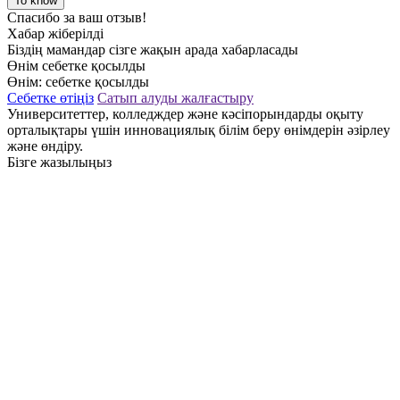
To know
Спасибо за ваш отзыв!
Хабар жіберілді
Біздің мамандар сізге жақын арада хабарласады
Өнім себетке қосылды
Өнім:
себетке қосылды
Себетке өтіңіз
Сатып алуды жалғастыру
Университеттер, колледждер және кәсіпорындарды оқыту
орталықтары үшін инновациялық білім беру өнімдерін әзірлеу
және өндіру.
Бізге жазылыңыз