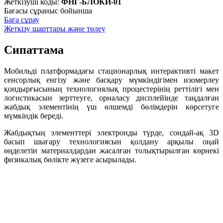
Жеткізуші коды:
ФНГ-БЛОКИ-01
Бағасы сұраныс бойынша
Баға сұрау
Жеткізу шарттары және төлеу
Сипаттама
Мобильді платформадағы стационарлық интерактивті макет
сенсорлық енгізу және басқару мүмкіндігімен изомерлеу
қондырғысының технологиялық процестерінің реттілігі мен
логистикасын зерттеуге, орналасу дисплейінде таңдалған
жабдық элементінің үш өлшемді бөлімдерін көрсетуге
мүмкіндік береді.
Жабдықтың элементтері электронды түрде, сондай-ақ 3D
басып шығару технологиясын қолдану арқылы оңай
өңделетін материалдардан жасалған толықтырылған көрнекі
физикалық бөлікте жүзеге асырылады.