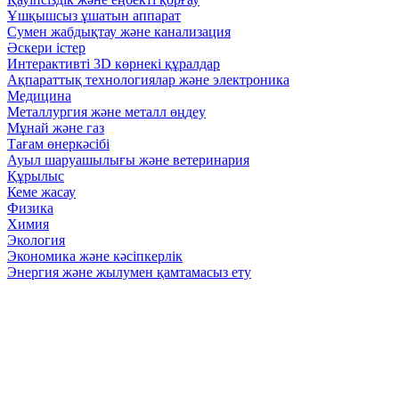
Ұшқышсыз ұшатын аппарат
Сумен жабдықтау және канализация
Әскери істер
Интерактивті 3D көрнекі құралдар
Ақпараттық технологиялар және электроника
Медицина
Металлургия және металл өңдеу
Мұнай және газ
Тағам өнеркәсібі
Ауыл шаруашылығы және ветеринария
Құрылыс
Кеме жасау
Физика
Химия
Экология
Экономика және кәсіпкерлік
Энергия және жылумен қамтамасыз ету