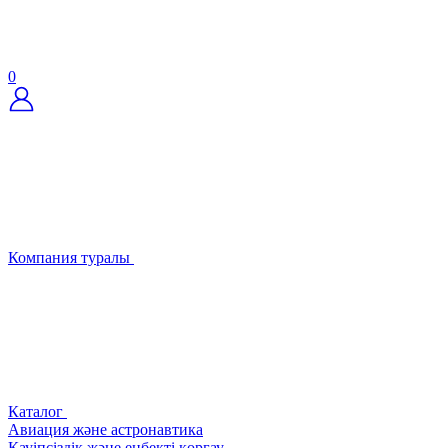
0
Компания туралы
Каталог
Авиация және астронавтика
Қауіпсіздік және еңбекті қорғау