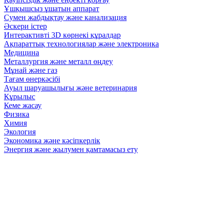
Ұшқышсыз ұшатын аппарат
Сумен жабдықтау және канализация
Әскери істер
Интерактивті 3D көрнекі құралдар
Ақпараттық технологиялар және электроника
Медицина
Металлургия және металл өңдеу
Мұнай және газ
Тағам өнеркәсібі
Ауыл шаруашылығы және ветеринария
Құрылыс
Кеме жасау
Физика
Химия
Экология
Экономика және кәсіпкерлік
Энергия және жылумен қамтамасыз ету