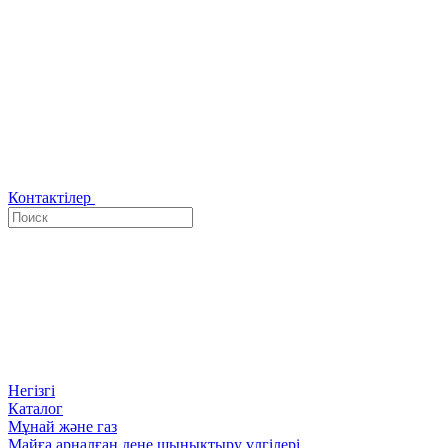
Контактілер
Негізгі
Каталог
Мұнай және газ
Майға арналған дене шынықтыру үлгілері