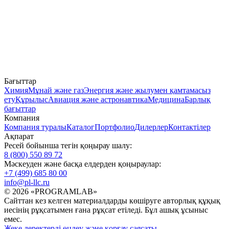
Бағыттар
Химия
Мұнай және газ
Энергия және жылумен қамтамасыз
ету
Құрылыс
Авиация және астронавтика
Медицина
Барлық
бағыттар
Компания
Компания туралы
Каталог
Портфолио
Дилерлер
Контактілер
Ақпарат
Ресей бойынша тегін қоңырау шалу:
8 (800) 550 89 72
Мәскеуден және басқа елдерден қоңыраулар:
+7 (499) 685 80 00
info@pl-llc.ru
© 2026 «PROGRAMLAB»
Сайттан кез келген материалдарды көшіруге авторлық құқық
иесінің рұқсатымен ғана рұқсат етіледі. Бұл ашық ұсыныс
емес.
Жеке деректерді өңдеу және қорғау саясаты