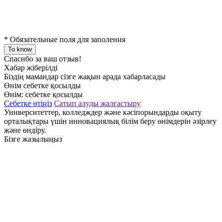
*
Обязательные поля для заполения
To know
Спасибо за ваш отзыв!
Хабар жіберілді
Біздің мамандар сізге жақын арада хабарласады
Өнім себетке қосылды
Өнім:
себетке қосылды
Себетке өтіңіз
Сатып алуды жалғастыру
Университеттер, колледждер және кәсіпорындарды оқыту
орталықтары үшін инновациялық білім беру өнімдерін әзірлеу
және өндіру.
Бізге жазылыңыз