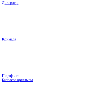
Дилерлер
Қоймада
Портфолио
Баспасөз орталығы