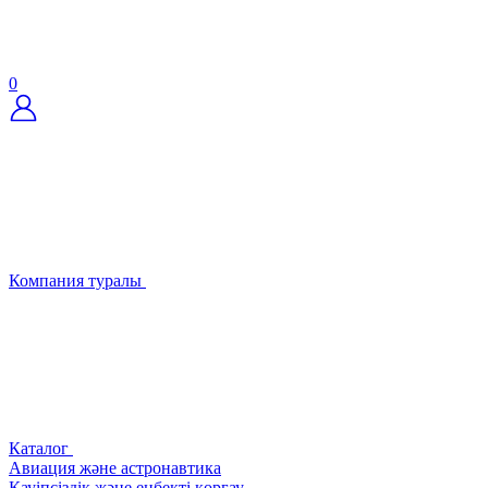
0
Компания туралы
Каталог
Авиация және астронавтика
Қауіпсіздік және еңбекті қорғау