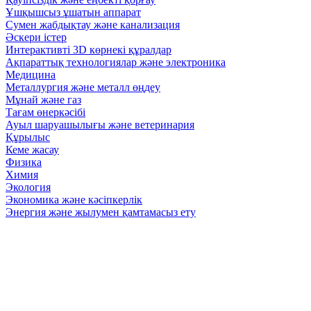
Ұшқышсыз ұшатын аппарат
Сумен жабдықтау және канализация
Әскери істер
Интерактивті 3D көрнекі құралдар
Ақпараттық технологиялар және электроника
Медицина
Металлургия және металл өңдеу
Мұнай және газ
Тағам өнеркәсібі
Ауыл шаруашылығы және ветеринария
Құрылыс
Кеме жасау
Физика
Химия
Экология
Экономика және кәсіпкерлік
Энергия және жылумен қамтамасыз ету