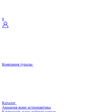
0
Компания туралы
Каталог
Авиация және астронавтика
Қауіпсіздік және еңбекті қорғау