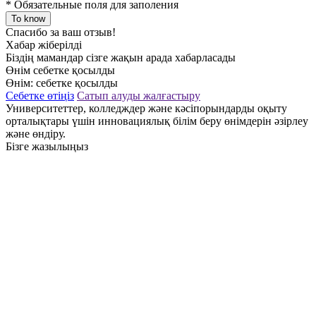
*
Обязательные поля для заполения
To know
Спасибо за ваш отзыв!
Хабар жіберілді
Біздің мамандар сізге жақын арада хабарласады
Өнім себетке қосылды
Өнім:
себетке қосылды
Себетке өтіңіз
Сатып алуды жалғастыру
Университеттер, колледждер және кәсіпорындарды оқыту
орталықтары үшін инновациялық білім беру өнімдерін әзірлеу
және өндіру.
Бізге жазылыңыз