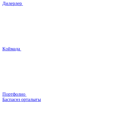
Дилерлер
Қоймада
Портфолио
Баспасөз орталығы