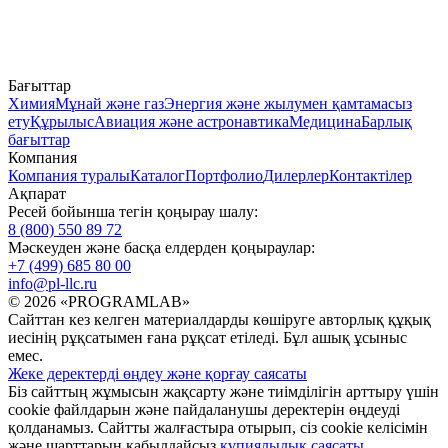
Бағыттар
Химия
Мұнай және газ
Энергия және жылумен қамтамасыз
ету
Құрылыс
Авиация және астронавтика
Медицина
Барлық
бағыттар
Компания
Компания туралы
Каталог
Портфолио
Дилерлер
Контактілер
Ақпарат
Ресей бойынша тегін қоңырау шалу:
8 (800) 550 89 72
Мәскеуден және басқа елдерден қоңыраулар:
+7 (499) 685 80 00
info@pl-llc.ru
© 2026 «PROGRAMLAB»
Сайттан кез келген материалдарды көшіруге авторлық құқық
иесінің рұқсатымен ғана рұқсат етіледі. Бұл ашық ұсыныс
емес.
Жеке деректерді өңдеу және қорғау саясаты
Біз сайттың жұмысын жақсарту және тиімділігін арттыру үшін
cookie файлдарын және пайдаланушы деректерін өңдеуді
қолданамыз. Сайтты жалғастыра отырып, сіз cookie келісімін
және шарттарын қабылдайсыз
құпиялылық саясаты
.