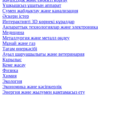
Ұшқышсыз ұшатын аппарат
Сумен жабдықтау және канализация
Әскери істер
Интерактивті 3D көрнекі құралдар
Ақпараттық технологиялар және электроника
Медицина
Металлургия және металл өңдеу
Мұнай және газ
Тағам өнеркәсібі
Ауыл шаруашылығы және ветеринария
Құрылыс
Кеме жасау
Физика
Химия
Экология
Экономика және кәсіпкерлік
Энергия және жылумен қамтамасыз ету