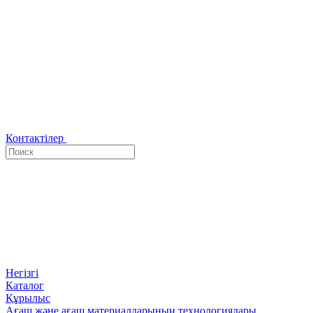
Контактілер
Негізгі
Каталог
Құрылыс
Ағаш және ағаш материалдарының технологиялары