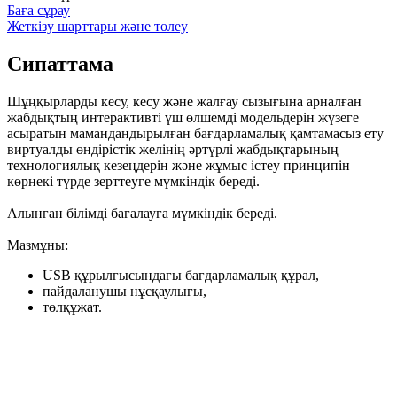
Баға сұрау
Жеткізу шарттары және төлеу
Сипаттама
Шұңқырларды кесу, кесу және жалғау сызығына арналған
жабдықтың интерактивті үш өлшемді модельдерін жүзеге
асыратын мамандандырылған бағдарламалық қамтамасыз ету
виртуалды өндірістік желінің әртүрлі жабдықтарының
технологиялық кезеңдерін және жұмыс істеу принципін
көрнекі түрде зерттеуге мүмкіндік береді.
Алынған білімді бағалауға мүмкіндік береді.
Мазмұны:
USB құрылғысындағы бағдарламалық құрал,
пайдаланушы нұсқаулығы,
төлқұжат.