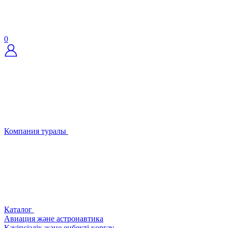
0
Компания туралы
Каталог
Авиация және астронавтика
Қауіпсіздік және еңбекті қорғау