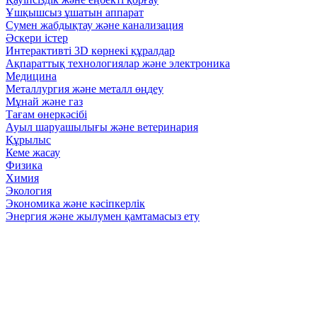
Ұшқышсыз ұшатын аппарат
Сумен жабдықтау және канализация
Әскери істер
Интерактивті 3D көрнекі құралдар
Ақпараттық технологиялар және электроника
Медицина
Металлургия және металл өңдеу
Мұнай және газ
Тағам өнеркәсібі
Ауыл шаруашылығы және ветеринария
Құрылыс
Кеме жасау
Физика
Химия
Экология
Экономика және кәсіпкерлік
Энергия және жылумен қамтамасыз ету