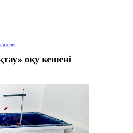
йта келу
тау» оқу кешені