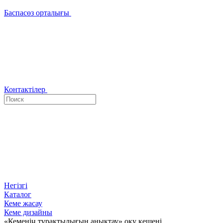
Баспасөз орталығы
Контактілер
Негізгі
Каталог
Кеме жасау
Кеме дизайны
«Кеменің тұрақтылығын анықтау» оқу кешені