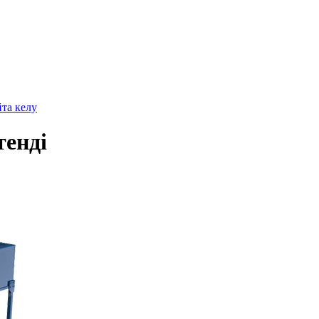
йта келу
тенді