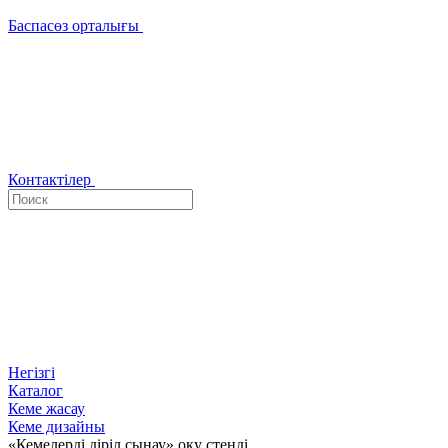
Баспасөз орталығы
Контактілер
Негізгі
Каталог
Кеме жасау
Кеме дизайны
«Кемелерді діріл сынау» оқу стенді