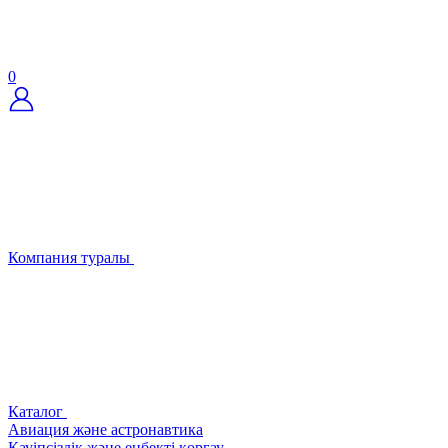
0
Компания туралы
Каталог
Авиация және астронавтика
Қауіпсіздік және еңбекті қорғау