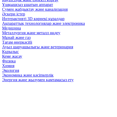
Ұшқышсыз ұшатын аппарат
Сумен жабдықтау және канализация
Әскери істер
Интерактивті 3D көрнекі құралдар
Ақпараттық технологиялар және электроника
Медицина
Металлургия және металл өңдеу
Мұнай және газ
Тағам өнеркәсібі
Ауыл шаруашылығы және ветеринария
Құрылыс
Кеме жасау
Физика
Химия
Экология
Экономика және кәсіпкерлік
Энергия және жылумен қамтамасыз ету