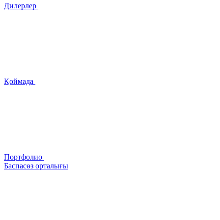
Дилерлер
Қоймада
Портфолио
Баспасөз орталығы