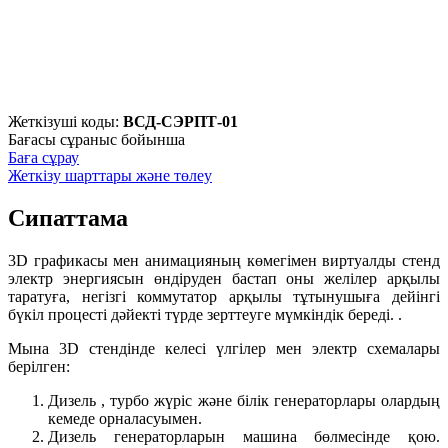
Жеткізуші коды:
ВСД-СЭРПТ-01
Бағасы сұраныс бойынша
Баға сұрау
Жеткізу шарттары және төлеу
Сипаттама
3D графикасы мен анимацияның көмегімен виртуалды стенд
электр энергиясын өндіруден бастап оны желілер арқылы
таратуға, негізгі коммутатор арқылы тұтынушыға дейінгі
бүкіл процесті дәйекті түрде зерттеуге мүмкіндік береді. .
Мына 3D стендінде келесі үлгілер мен электр схемалары
берілген:
Дизель , турбо жүріс және білік генераторлары олардың
кемеде орналасуымен.
Дизель генераторларын машина бөлмесінде қою.