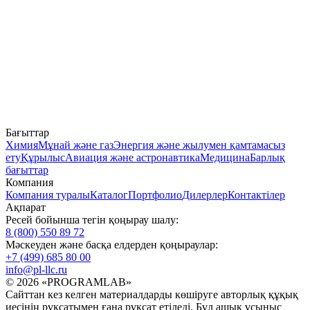
Бағыттар
Химия
Мұнай және газ
Энергия және жылумен қамтамасыз
ету
Құрылыс
Авиация және астронавтика
Медицина
Барлық
бағыттар
Компания
Компания туралы
Каталог
Портфолио
Дилерлер
Контактілер
Ақпарат
Ресей бойынша тегін қоңырау шалу:
8 (800) 550 89 72
Мәскеуден және басқа елдерден қоңыраулар:
+7 (499) 685 80 00
info@pl-llc.ru
© 2026 «PROGRAMLAB»
Сайттан кез келген материалдарды көшіруге авторлық құқық
иесінің рұқсатымен ғана рұқсат етіледі. Бұл ашық ұсыныс