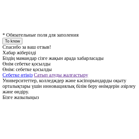
*
Обязательные поля для заполения
To know
Спасибо за ваш отзыв!
Хабар жіберілді
Біздің мамандар сізге жақын арада хабарласады
Өнім себетке қосылды
Өнім:
себетке қосылды
Себетке өтіңіз
Сатып алуды жалғастыру
Университеттер, колледждер және кәсіпорындарды оқыту
орталықтары үшін инновациялық білім беру өнімдерін әзірлеу
және өндіру.
Бізге жазылыңыз