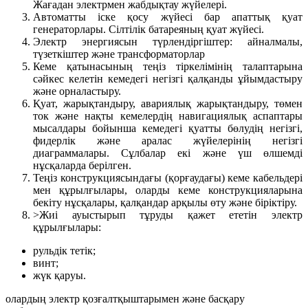
Жағадан электрмен жабдықтау жүйелері.
Автоматты іске қосу жүйесі бар апаттық қуат
генераторлары. Сілтілік батареяның қуат жүйесі.
Электр энергиясын түрлендіргіштер: айналмалы,
түзеткіштер және трансформаторлар
Кеме қатынасының теңіз тіркелімінің талаптарына
сәйкес келетін кемедегі негізгі қалқанды ұйымдастыру
және орналастыру.
Қуат, жарықтандыру, авариялық жарықтандыру, төмен
ток және нақты кемелердің навигациялық аспаптары
мысалдары бойынша кемедегі қуатты бөлудің негізгі,
фидерлік және аралас жүйелерінің негізгі
диаграммалары. Сұлбалар екі және үш өлшемді
нұсқаларда берілген.
Теңіз конструкциясындағы (қорғаудағы) кеме кабельдері
мен құрылғылары, оларды кеме конструкцияларына
бекіту нұсқалары, қалқандар арқылы өту және біріктіру.
>Жиі ауыстырып тұруды қажет ететін электр
құрылғылары:
рульдік тетік;
винт;
жүк қаруы.
олардың электр қозғалтқыштарымен және басқару