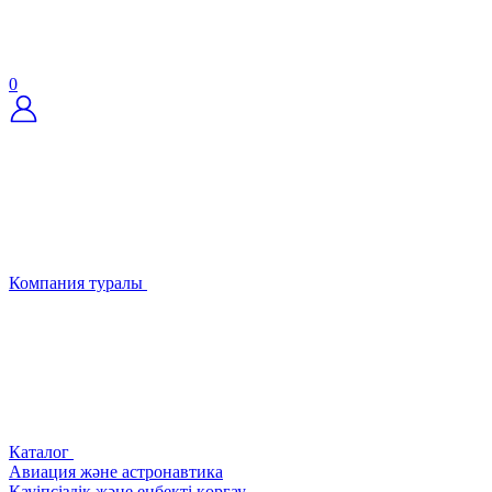
0
Компания туралы
Каталог
Авиация және астронавтика
Қауіпсіздік және еңбекті қорғау