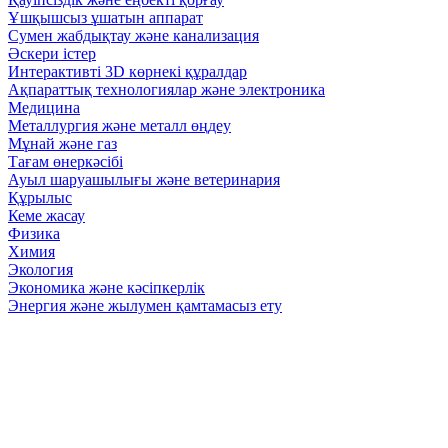
Ұшқышсыз ұшатын аппарат
Сумен жабдықтау және канализация
Әскери істер
Интерактивті 3D көрнекі құралдар
Ақпараттық технологиялар және электроника
Медицина
Металлургия және металл өңдеу
Мұнай және газ
Тағам өнеркәсібі
Ауыл шаруашылығы және ветеринария
Құрылыс
Кеме жасау
Физика
Химия
Экология
Экономика және кәсіпкерлік
Энергия және жылумен қамтамасыз ету