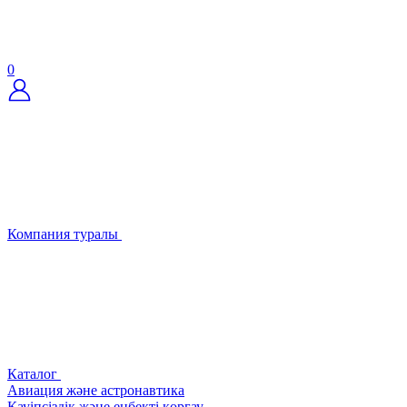
0
Компания туралы
Каталог
Авиация және астронавтика
Қауіпсіздік және еңбекті қорғау