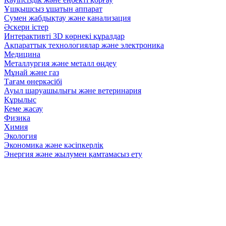
Ұшқышсыз ұшатын аппарат
Сумен жабдықтау және канализация
Әскери істер
Интерактивті 3D көрнекі құралдар
Ақпараттық технологиялар және электроника
Медицина
Металлургия және металл өңдеу
Мұнай және газ
Тағам өнеркәсібі
Ауыл шаруашылығы және ветеринария
Құрылыс
Кеме жасау
Физика
Химия
Экология
Экономика және кәсіпкерлік
Энергия және жылумен қамтамасыз ету