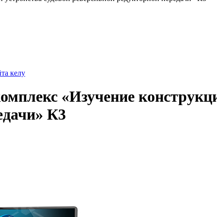
йта келу
мплекс «Изучение конструкции
едачи» К3