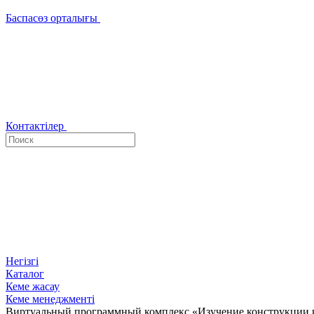
Баспасөз орталығы
Контактілер
Негізгі
Каталог
Кеме жасау
Кеме менеджменті
Виртуальный программный комплекс «Изучение конструкции и