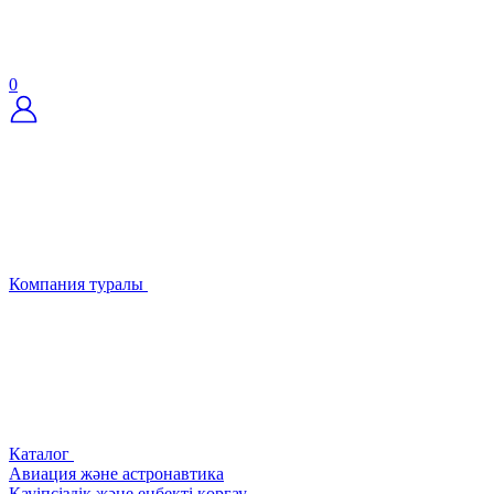
0
Компания туралы
Каталог
Авиация және астронавтика
Қауіпсіздік және еңбекті қорғау