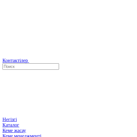
Контактілер
Негізгі
Каталог
Кеме жасау
Кеме менеджменті