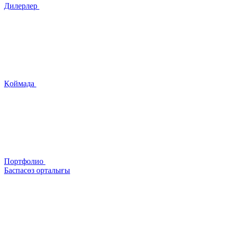
Дилерлер
Қоймада
Портфолио
Баспасөз орталығы