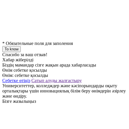
*
Обязательные поля для заполения
To know
Спасибо за ваш отзыв!
Хабар жіберілді
Біздің мамандар сізге жақын арада хабарласады
Өнім себетке қосылды
Өнім:
себетке қосылды
Себетке өтіңіз
Сатып алуды жалғастыру
Университеттер, колледждер және кәсіпорындарды оқыту
орталықтары үшін инновациялық білім беру өнімдерін әзірлеу
және өндіру.
Бізге жазылыңыз