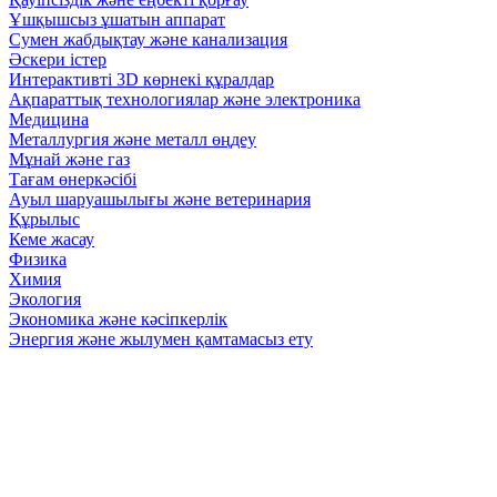
Ұшқышсыз ұшатын аппарат
Сумен жабдықтау және канализация
Әскери істер
Интерактивті 3D көрнекі құралдар
Ақпараттық технологиялар және электроника
Медицина
Металлургия және металл өңдеу
Мұнай және газ
Тағам өнеркәсібі
Ауыл шаруашылығы және ветеринария
Құрылыс
Кеме жасау
Физика
Химия
Экология
Экономика және кәсіпкерлік
Энергия және жылумен қамтамасыз ету