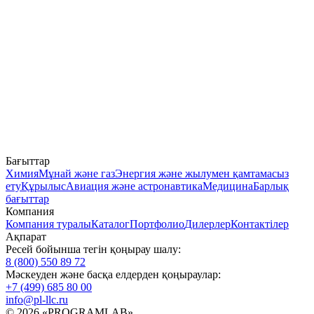
Бағыттар
Химия
Мұнай және газ
Энергия және жылумен қамтамасыз
ету
Құрылыс
Авиация және астронавтика
Медицина
Барлық
бағыттар
Компания
Компания туралы
Каталог
Портфолио
Дилерлер
Контактілер
Ақпарат
Ресей бойынша тегін қоңырау шалу:
8 (800) 550 89 72
Мәскеуден және басқа елдерден қоңыраулар:
+7 (499) 685 80 00
info@pl-llc.ru
© 2026 «PROGRAMLAB»