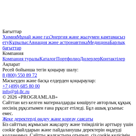
Бағыттар
Химия
Мұнай және газ
Энергия және жылумен қамтамасыз
ету
Құрылыс
Авиация және астронавтика
Медицина
Барлық
бағыттар
Компания
Компания туралы
Каталог
Портфолио
Дилерлер
Контактілер
Ақпарат
Ресей бойынша тегін қоңырау шалу:
8 (800) 550 89 72
Мәскеуден және басқа елдерден қоңыраулар:
+7 (499) 685 80 00
info@pl-llc.ru
© 2026 «PROGRAMLAB»
Сайттан кез келген материалдарды көшіруге авторлық құқық
иесінің рұқсатымен ғана рұқсат етіледі. Бұл ашық ұсыныс
емес.
Жеке деректерді өңдеу және қорғау саясаты
Біз сайттың жұмысын жақсарту және тиімділігін арттыру үшін
cookie файлдарын және пайдаланушы деректерін өңдеуді
қолданамыз. Сайтты жалғастыра отырып, сіз cookie келісімін