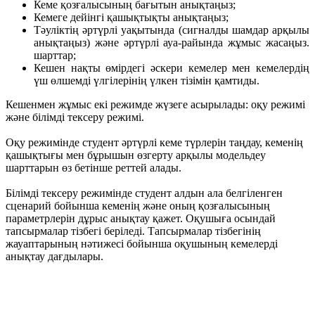
Кеме қозғалысының бағытын анықтаңыз;
Кемеге дейінгі қашықтықты анықтаңыз;
Тәуліктің әртүрлі уақытында (сигналды шамдар арқылы
анықтаңыз) және әртүрлі ауа-райында жұмыс жасаңыз.
шарттар;
Кешен нақты өмірдегі әскери кемелер мен кемелердің
үш өлшемді үлгілерінің үлкен тізімін қамтиды.
Кешенмен жұмыс екі режимде жүзеге асырылады: оқу режимі
және білімді тексеру режимі.
Оқу режимінде студент әртүрлі кеме түрлерін таңдау, кеменің
қашықтығы мен бұрышын өзгерту арқылы модельдеу
шарттарын өз бетінше реттей алады.
Білімді тексеру режимінде студент алдын ала белгіленген
сценарий бойынша кеменің және оның қозғалысының
параметрлерін дұрыс анықтау қажет. Оқушыға осындай
тапсырмалар тізбегі беріледі. Тапсырмалар тізбегінің
жауаптарының нәтижесі бойынша оқушының кемелерді
анықтау дағдылары.