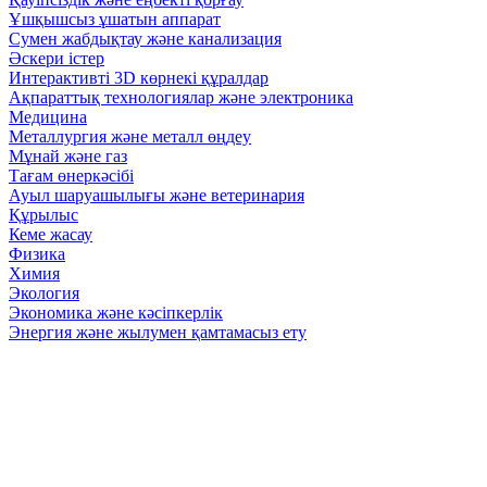
Ұшқышсыз ұшатын аппарат
Сумен жабдықтау және канализация
Әскери істер
Интерактивті 3D көрнекі құралдар
Ақпараттық технологиялар және электроника
Медицина
Металлургия және металл өңдеу
Мұнай және газ
Тағам өнеркәсібі
Ауыл шаруашылығы және ветеринария
Құрылыс
Кеме жасау
Физика
Химия
Экология
Экономика және кәсіпкерлік
Энергия және жылумен қамтамасыз ету