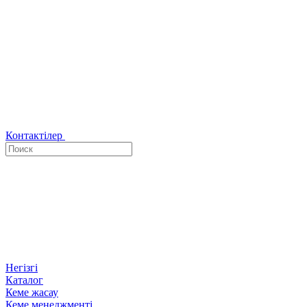
Контактілер
Негізгі
Каталог
Кеме жасау
Кеме менеджменті