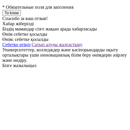
*
Обязательные поля для заполения
To know
Спасибо за ваш отзыв!
Хабар жіберілді
Біздің мамандар сізге жақын арада хабарласады
Өнім себетке қосылды
Өнім:
себетке қосылды
Себетке өтіңіз
Сатып алуды жалғастыру
Университеттер, колледждер және кәсіпорындарды оқыту
орталықтары үшін инновациялық білім беру өнімдерін әзірлеу
және өндіру.
Бізге жазылыңыз