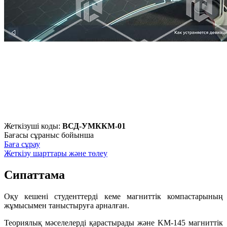
Жеткізуші коды:
ВСД-УМККМ-01
Бағасы сұраныс бойынша
Баға сұрау
Жеткізу шарттары және төлеу
Сипаттама
Оқу кешені студенттерді кеме магниттік компастарының
жұмысымен таныстыруға арналған.
Теориялық мәселелерді қарастырады және KM-145 магниттік