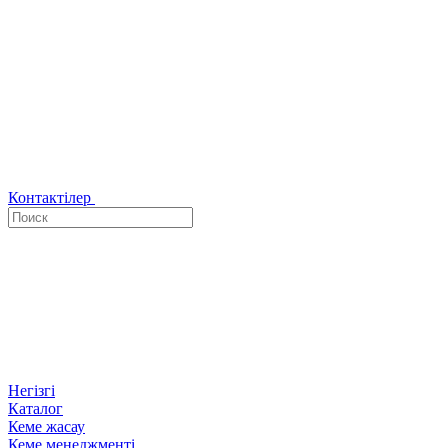
Контактілер
Негізгі
Каталог
Кеме жасау
Кеме менеджменті