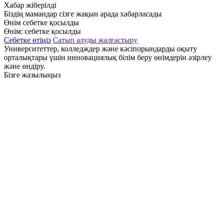
Хабар жіберілді
Біздің мамандар сізге жақын арада хабарласады
Өнім себетке қосылды
Өнім:
себетке қосылды
Себетке өтіңіз
Сатып алуды жалғастыру
Университеттер, колледждер және кәсіпорындарды оқыту
орталықтары үшін инновациялық білім беру өнімдерін әзірлеу
және өндіру.
Бізге жазылыңыз