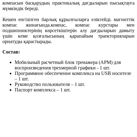
компасын басқарудың практикалық дағдыларын пысықтауға
мүмкіндік береді.
Кешен енгізілген барлық құрылғыларға еліктейді. магниттік
компас жинағында.компас, компас курстары мен
подшипниктерінің көрсеткіштерін алу дағдыларын дамыту
үшін кеме қозғалысының қарапайым траекторияларын
орнатуды қарастырады.
Состав:
Мобильный расчетный блок тренажера (АРМ) для
воспроизведения трехмерной графики - 1 шт.
Программное обеспечение комплекса на USB носителе
– 1 шт.
Руководство пользователя – 1 шт.
Паспорт комплекса – 1 шт.