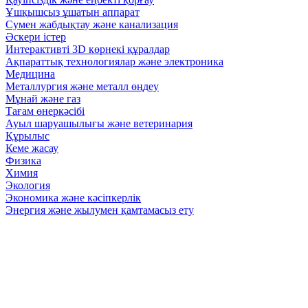
Ұшқышсыз ұшатын аппарат
Сумен жабдықтау және канализация
Әскери істер
Интерактивті 3D көрнекі құралдар
Ақпараттық технологиялар және электроника
Медицина
Металлургия және металл өңдеу
Мұнай және газ
Тағам өнеркәсібі
Ауыл шаруашылығы және ветеринария
Құрылыс
Кеме жасау
Физика
Химия
Экология
Экономика және кәсіпкерлік
Энергия және жылумен қамтамасыз ету