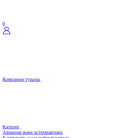
0
Компания туралы
Каталог
Авиация және астронавтика
Қауіпсіздік және еңбекті қорғау