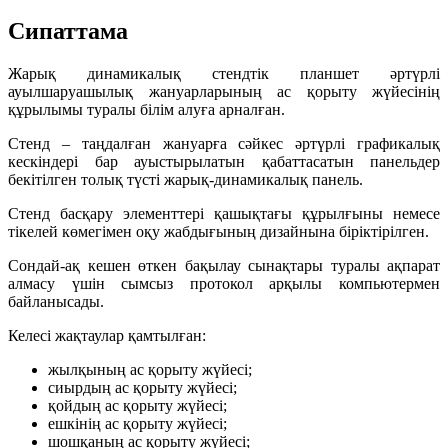
Сипаттама
Жарық динамикалық стендтік планшет әртүрлі
ауылшаруашылық жануарларының ас қорыту жүйесінің
құрылымы туралы білім алуға арналған.
Стенд – таңдалған жануарға сәйкес әртүрлі графикалық
кескіндері бар ауыстырылатын қабаттасатын панельдер
бекітілген толық түсті жарық-динамикалық панель.
Стенд басқару элементтері қашықтағы құрылғыны немесе
тікелей көмегімен оқу жабдығының дизайнына біріктірілген.
Сондай-ақ кешен өткен бақылау сынақтары туралы ақпарат
алмасу үшін сымсыз протокол арқылы компьютермен
байланысады.
Келесі жақтаулар қамтылған:
жылқының ас қорыту жүйесі;
сиырдың ас қорыту жүйесі;
қойдың ас қорыту жүйесі;
ешкінің ас қорыту жүйесі;
шошқаның ас қорыту жүйесі;