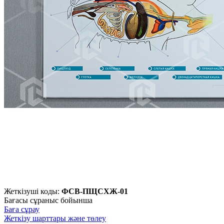
Жеткізуші коды:
ФСВ-ПЩСХЖ-01
Бағасы сұраныс бойынша
Баға сұрау
Жеткізу шарттары және төлеу