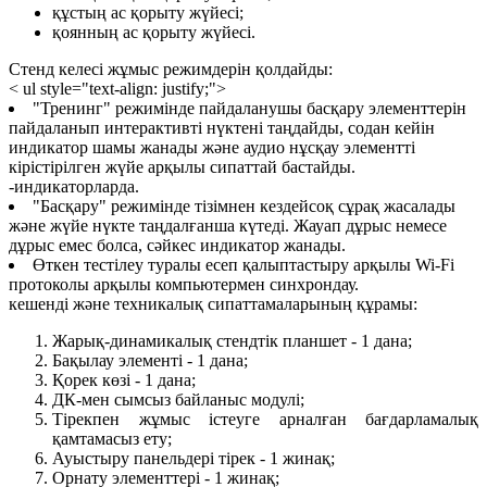
құстың ас қорыту жүйесі;
қоянның ас қорыту жүйесі.
Стенд келесі жұмыс режимдерін қолдайды:
< ul style="text-align: justify;">
"Тренинг" режимінде пайдаланушы басқару элементтерін
пайдаланып интерактивті нүктені таңдайды, содан кейін
индикатор шамы жанады және аудио нұсқау элементті
кірістірілген жүйе арқылы сипаттай бастайды.
-индикаторларда.
"Басқару" режимінде тізімнен кездейсоқ сұрақ жасалады
және жүйе нүкте таңдалғанша күтеді. Жауап дұрыс немесе
дұрыс емес болса, сәйкес индикатор жанады.
Өткен тестілеу туралы есеп қалыптастыру арқылы Wi-Fi
протоколы арқылы компьютермен синхрондау.
кешенді және техникалық сипаттамаларының құрамы:
Жарық-динамикалық стендтік планшет - 1 дана;
Бақылау элементі - 1 дана;
Қорек көзі - 1 дана;
ДК-мен сымсыз байланыс модулі;
Тірекпен жұмыс істеуге арналған бағдарламалық
қамтамасыз ету;
Ауыстыру панельдері тірек - 1 жинақ;
Орнату элементтері - 1 жинақ;