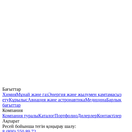
Бағыттар
Химия
Мұнай және газ
Энергия және жылумен қамтамасыз
ету
Құрылыс
Авиация және астронавтика
Медицина
Барлық
бағыттар
Компания
Компания туралы
Каталог
Портфолио
Дилерлер
Контактілер
Ақпарат
Ресей бойынша тегін қоңырау шалу:
8 (800) 550 89 72