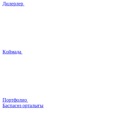
Дилерлер
Қоймада
Портфолио
Баспасөз орталығы