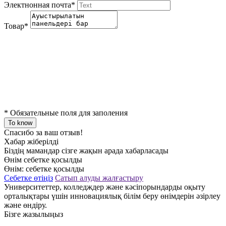
Электнонная почта
*
Товар
*
*
Обязательные поля для заполения
To know
Спасибо за ваш отзыв!
Хабар жіберілді
Біздің мамандар сізге жақын арада хабарласады
Өнім себетке қосылды
Өнім:
себетке қосылды
Себетке өтіңіз
Сатып алуды жалғастыру
Университеттер, колледждер және кәсіпорындарды оқыту
орталықтары үшін инновациялық білім беру өнімдерін әзірлеу
және өндіру.
Бізге жазылыңыз