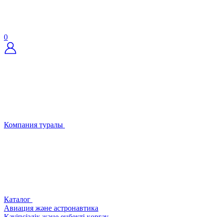
0
Компания туралы
Каталог
Авиация және астронавтика
Қауіпсіздік және еңбекті қорғау