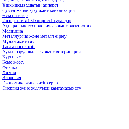
Ұшқышсыз ұшатын аппарат
Сумен жабдықтау және канализация
Әскери істер
Интерактивті 3D көрнекі құралдар
Ақпараттық технологиялар және электроника
Медицина
Металлургия және металл өңдеу
Мұнай және газ
Тағам өнеркәсібі
Ауыл шаруашылығы және ветеринария
Құрылыс
Кеме жасау
Физика
Химия
Экология
Экономика және кәсіпкерлік
Энергия және жылумен қамтамасыз ету