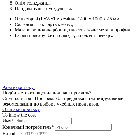
Өнім төлқұжаты;
Пайдаланушы нұсқаулығы.
Өлшемдері (LxWxT): кемінде 1400 x 1000 x 45 мм;
Салмағы: 15 кг артық емес.;
Материал: поликарбонат, пластик және металл профиль;
Басып шығару: беті толық түсті басып шығару.
Ары қарай оқу
Подбираете оснащение под ваш профиль?
Специалисты «Програмлаб» предложат индивидуальные
рекомендации по выбору учебных продуктов.
Отправить заявку
To know the cost
Имя
*
Конечный потребитель
*
E-mail