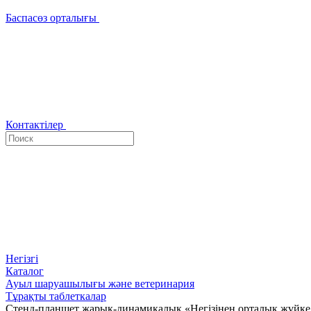
Баспасөз орталығы
Контактілер
Негізгі
Каталог
Ауыл шаруашылығы және ветеринария
Тұрақты таблеткалар
Стенд-планшет жарық-динамикалық «Негізінен орталық жүйке ж