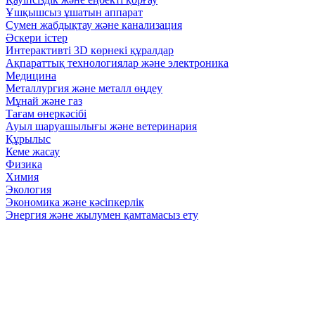
Ұшқышсыз ұшатын аппарат
Сумен жабдықтау және канализация
Әскери істер
Интерактивті 3D көрнекі құралдар
Ақпараттық технологиялар және электроника
Медицина
Металлургия және металл өңдеу
Мұнай және газ
Тағам өнеркәсібі
Ауыл шаруашылығы және ветеринария
Құрылыс
Кеме жасау
Физика
Химия
Экология
Экономика және кәсіпкерлік
Энергия және жылумен қамтамасыз ету