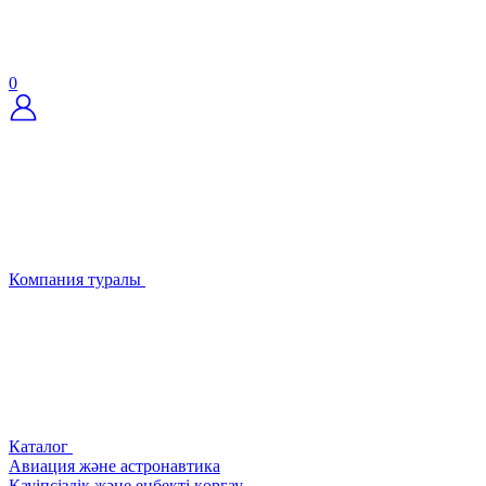
0
Компания туралы
Каталог
Авиация және астронавтика
Қауіпсіздік және еңбекті қорғау