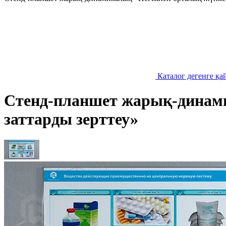
Каталог дегенге қа
Стенд-планшет жарық-динамик
заттарды зерттеу»