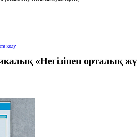
йта келу
алық «Негізінен орталық жүйк