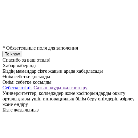
*
Обязательные поля для заполения
To know
Спасибо за ваш отзыв!
Хабар жіберілді
Біздің мамандар сізге жақын арада хабарласады
Өнім себетке қосылды
Өнім:
себетке қосылды
Себетке өтіңіз
Сатып алуды жалғастыру
Университеттер, колледждер және кәсіпорындарды оқыту
орталықтары үшін инновациялық білім беру өнімдерін әзірлеу
және өндіру.
Бізге жазылыңыз