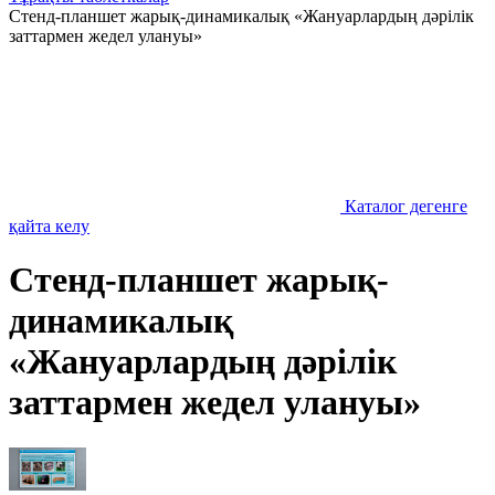
Стенд-планшет жарық-динамикалық «Жануарлардың дәрілік
заттармен жедел улануы»
Каталог дегенге
қайта келу
Стенд-планшет жарық-
динамикалық
«Жануарлардың дәрілік
заттармен жедел улануы»