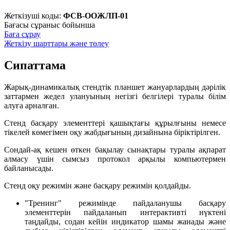
Жеткізуші коды:
ФСВ-ООЖЛП-01
Бағасы сұраныс бойынша
Баға сұрау
Жеткізу шарттары және төлеу
Сипаттама
Жарық-динамикалық стендтік планшет жануарлардың дәрілік
заттармен жедел улануының негізгі белгілері туралы білім
алуға арналған.
Стенд басқару элементтері қашықтағы құрылғыны немесе
тікелей көмегімен оқу жабдығының дизайнына біріктірілген.
Сондай-ақ кешен өткен бақылау сынақтары туралы ақпарат
алмасу үшін сымсыз протокол арқылы компьютермен
байланысады.
Стенд оқу режимін және басқару режимін қолдайды.
"Тренинг" режимінде пайдаланушы басқару
элементтерін пайдаланып интерактивті нүктені
таңдайды, содан кейін индикатор шамы жанады және