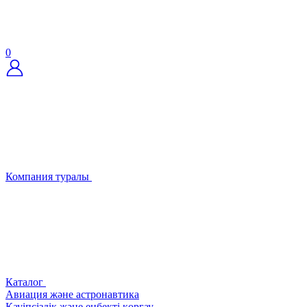
0
Компания туралы
Каталог
Авиация және астронавтика
Қауіпсіздік және еңбекті қорғау