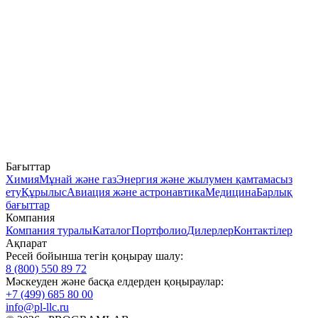
Бағыттар
Химия
Мұнай және газ
Энергия және жылумен қамтамасыз
ету
Құрылыс
Авиация және астронавтика
Медицина
Барлық
бағыттар
Компания
Компания туралы
Каталог
Портфолио
Дилерлер
Контактілер
Ақпарат
Ресей бойынша тегін қоңырау шалу:
8 (800) 550 89 72
Мәскеуден және басқа елдерден қоңыраулар:
+7 (499) 685 80 00
info@pl-llc.ru