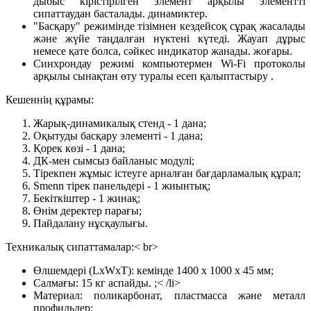
дыбыс кірістірілген элемент арқылы элементті
сипаттаудан басталады. динамиктер.
"Басқару" режимінде тізімнен кездейсоқ сұрақ жасалады
және жүйе таңдалған нүктені күтеді. Жауап дұрыс
немесе қате болса, сәйкес индикатор жанады. жоғары.
Синхрондау режимі компьютермен Wi-Fi протоколы
арқылы сынақтан өту туралы есеп қалыптастыру .
Кешеннің құрамы:
Жарық-динамикалық стенд - 1 дана;
Оқытуды басқару элементі - 1 дана;
Қорек көзі - 1 дана;
ДК-мен сымсыз байланыс модулі;
Тірекпен жұмыс істеуге арналған бағдарламалық құрал;
Smenn тірек панельдері - 1 жиынтық;
Бекіткіштер - 1 жинақ;
Өнім деректер парағы;
Пайдалану нұсқаулығы.
Техникалық сипаттамалар:< br>
Өлшемдері (LxWxT): кемінде 1400 x 1000 x 45 мм;
Салмағы: 15 кг аспайды. ;< /li>
Материал: поликарбонат, пластмасса және металл
профильдер;