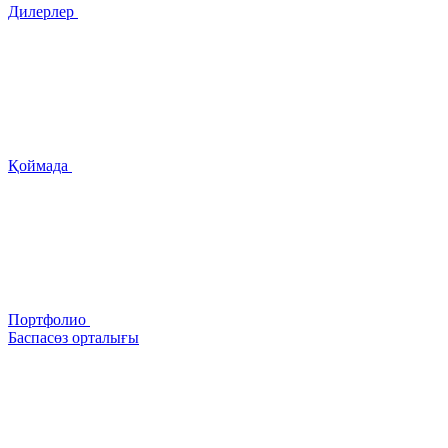
Дилерлер
Қоймада
Портфолио
Баспасөз орталығы