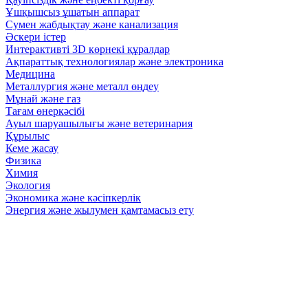
Ұшқышсыз ұшатын аппарат
Сумен жабдықтау және канализация
Әскери істер
Интерактивті 3D көрнекі құралдар
Ақпараттық технологиялар және электроника
Медицина
Металлургия және металл өңдеу
Мұнай және газ
Тағам өнеркәсібі
Ауыл шаруашылығы және ветеринария
Құрылыс
Кеме жасау
Физика
Химия
Экология
Экономика және кәсіпкерлік
Энергия және жылумен қамтамасыз ету