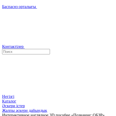
Баспасөз орталығы
Контактілер
Негізгі
Каталог
Әскери істер
Жалпы әскери дайындық
Интерактивное наглядное 3D пособие «Познание: ОБЗР»