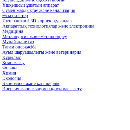
Ұшқышсыз ұшатын аппарат
Сумен жабдықтау және канализация
Әскери істер
Интерактивті 3D көрнекі құралдар
Ақпараттық технологиялар және электроника
Медицина
Металлургия және металл өңдеу
Мұнай және газ
Тағам өнеркәсібі
Ауыл шаруашылығы және ветеринария
Құрылыс
Кеме жасау
Физика
Химия
Экология
Экономика және кәсіпкерлік
Энергия және жылумен қамтамасыз ету