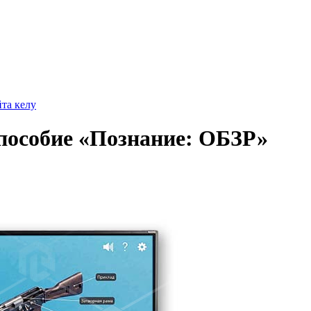
йта келу
пособие «Познание: ОБЗР»