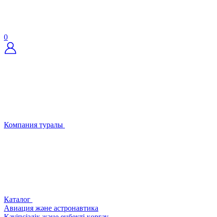
0
Компания туралы
Каталог
Авиация және астронавтика
Қауіпсіздік және еңбекті қорғау