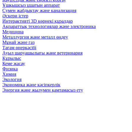
Ұшқышсыз ұшатын аппарат
Сумен жабдықтау және канализация
Әскери істер
Интерактивті 3D көрнекі құралдар
Ақпараттық технологиялар және электроника
Медицина
Металлургия және металл өңдеу
Мұнай және газ
Тағам өнеркәсібі
Ауыл шаруашылығы және ветеринария
Құрылыс
Кеме жасау
Физика
Химия
Экология
Экономика және кәсіпкерлік
Энергия және жылумен қамтамасыз ету