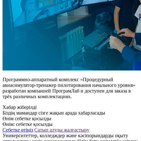
Программно-аппаратный комплекс «Процедурный
авиасимулятор-тренажер пилотирования начального уровня»
разработан компанией ПрограмЛаб и доступен для заказа в
трёх различных комплектациях.
Хабар жіберілді
Біздің мамандар сізге жақын арада хабарласады
Өнім себетке қосылды
Өнім:
себетке қосылды
Себетке өтіңіз
Сатып алуды жалғастыру
Университеттер, колледждер және кәсіпорындарды оқыту