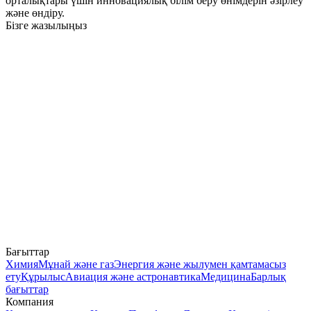
орталықтары үшін инновациялық білім беру өнімдерін әзірлеу
және өндіру.
Бізге жазылыңыз
Бағыттар
Химия
Мұнай және газ
Энергия және жылумен қамтамасыз
ету
Құрылыс
Авиация және астронавтика
Медицина
Барлық
бағыттар
Компания