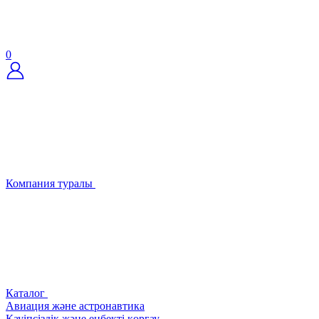
0
Компания туралы
Каталог
Авиация және астронавтика
Қауіпсіздік және еңбекті қорғау