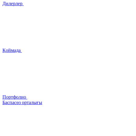
Дилерлер
Қоймада
Портфолио
Баспасөз орталығы