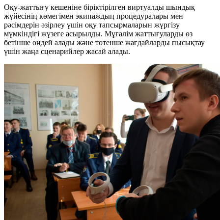
Оқу-жаттығу кешеніне біріктірілген виртуалды шындық
жүйесінің көмегімен экипаждың процедуралары мен
рәсімдерін әзірлеу үшін оқу тапсырмаларын жүргізу
мүмкіндігі жүзеге асырылды. Мұғалім жаттығуларды өз
бетінше өңдей алады және төтенше жағдайларды пысықтау
үшін жаңа сценарийлер жасай алады.