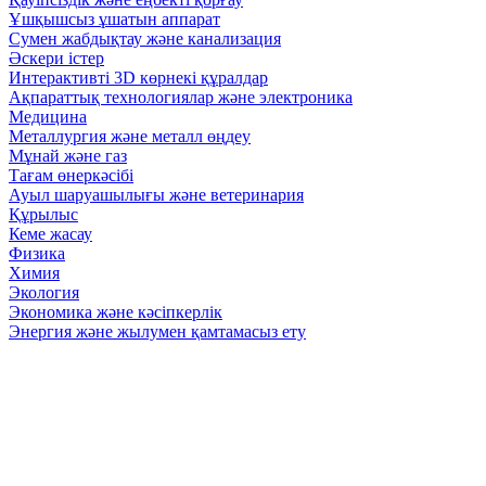
Ұшқышсыз ұшатын аппарат
Сумен жабдықтау және канализация
Әскери істер
Интерактивті 3D көрнекі құралдар
Ақпараттық технологиялар және электроника
Медицина
Металлургия және металл өңдеу
Мұнай және газ
Тағам өнеркәсібі
Ауыл шаруашылығы және ветеринария
Құрылыс
Кеме жасау
Физика
Химия
Экология
Экономика және кәсіпкерлік
Энергия және жылумен қамтамасыз ету