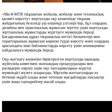
«Ми-8-МТВ тікұшағын жобалау, жобалау және техникалық
қызмет көрсету» виртуалды оқу кешенінде тікұшақ
жабдығының белсенді үш өлшемді үлгілері бар, бұл олардың
дизайны мен практикалық жұмысын зерттеу үшін виртуалды
зертханалық жұмыстарды жүргізуге мүмкіндік береді.
Бағдарламалық құрал тікұшақтың негізгі бөлшектері мен
тораптарының жұмысын көрнекі түрде көрсету және олардың
арасындағы ішкі байланыстарды көрсету үшін анимацияны
пайдалануға мүмкіндік береді.
Оқу-жаттығу кешеніне біріктірілген виртуалды шындық
жүйесінің көмегімен экипаждың процедуралары мен
рәсімдерін әзірлеу үшін оқу тапсырмаларын жүргізу
мүмкіндігі жүзеге асырылды. Мұғалім жаттығуларды өз
бетінше өңдей алады және төтенше жағдайларды пысықтау
үшін жаңа сценарийлер жасай алады.