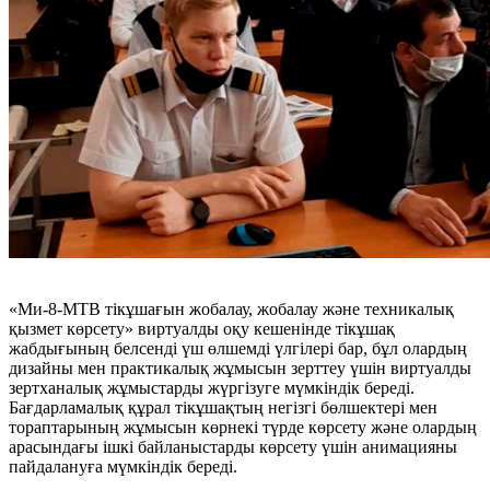
«Ми-8-МТВ тікұшағын жобалау, жобалау және техникалық
қызмет көрсету» виртуалды оқу кешенінде тікұшақ
жабдығының белсенді үш өлшемді үлгілері бар, бұл олардың
дизайны мен практикалық жұмысын зерттеу үшін виртуалды
зертханалық жұмыстарды жүргізуге мүмкіндік береді.
Бағдарламалық құрал тікұшақтың негізгі бөлшектері мен
тораптарының жұмысын көрнекі түрде көрсету және олардың
арасындағы ішкі байланыстарды көрсету үшін анимацияны
пайдалануға мүмкіндік береді.