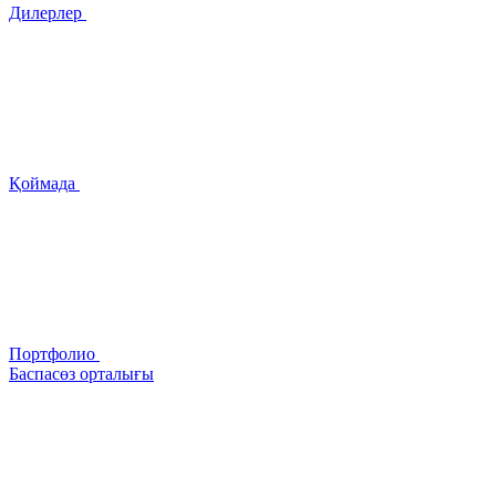
Дилерлер
Қоймада
Портфолио
Баспасөз орталығы