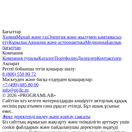
Бағыттар
Химия
Мұнай және газ
Энергия және жылумен қамтамасыз
ету
Құрылыс
Авиация және астронавтика
Медицина
Барлық
бағыттар
Компания
Компания туралы
Каталог
Портфолио
Дилерлер
Контактілер
Ақпарат
Ресей бойынша тегін қоңырау шалу:
8 (800) 550 89 72
Мәскеуден және басқа елдерден қоңыраулар:
+7 (499) 685 80 00
info@pl-llc.ru
© 2026 «PROGRAMLAB»
Сайттан кез келген материалдарды көшіруге авторлық құқық
иесінің рұқсатымен ғана рұқсат етіледі. Бұл ашық ұсыныс
емес.
Жеке деректерді өңдеу және қорғау саясаты
Біз сайттың жұмысын жақсарту және тиімділігін арттыру үшін
cookie файлдарын және пайдаланушы деректерін өңдеуді