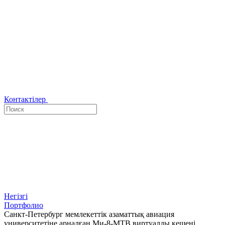
Контактілер
Негізгі
Портфолио
Санкт-Петербург мемлекеттік азаматтық авиация
университетіне арналған Ми-8-МТВ виртуалды кешені