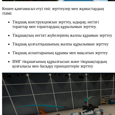
Кешен қамтамасыз етуі тиіс зерттеулер мен жұмыстардың
тізімі:
Тікұшақ конструкциясын зерттеу, ыдырау, негізгі
тораптар мен тораптардың құрылымын зерттеу.
Тікұшақтың негізгі жүйелерінің жалпы құрамын зерттеу
Тікұшақ қозғалтқышының жалпы құрылымын зерттеу
Тікұшақ аспаптарының құрамы мен мақсатын зерттеу
ВМГ тікұшағының құрылғысын және тікұшақтардың
қозғалысы мен басқару принциптерін зерттеу