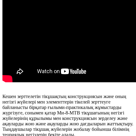
Кешен зерттелетін тікұшақтың конструкциясын және оның
негізгі жүйелері мен элементтерін тікелей зерттеуге
байланысты бірқатар ғылыми-практикалық жұмыстарды
жүргізуге, сонымен қатар Ми-8-МТВ тікұшағының негізгі
жүйелерінің құрылымы мен конструкциясын зерделеу және
ақауларды жою және ақауларды жою дағдыларын жаттықтыру.
Тыңдаушылар тікұшақ жүйелерін жобалау бойынша білімнің
теориялық негіздерін бекіте алады.