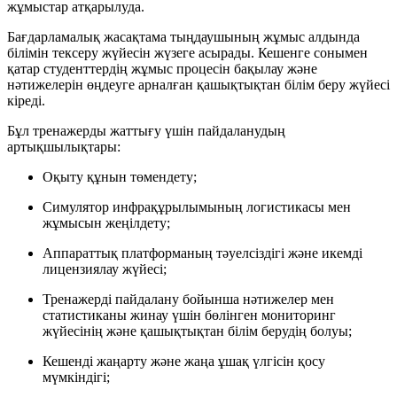
жұмыстар атқарылуда.
Бағдарламалық жасақтама тыңдаушының жұмыс алдында
білімін тексеру жүйесін жүзеге асырады. Кешенге сонымен
қатар студенттердің жұмыс процесін бақылау және
нәтижелерін өңдеуге арналған қашықтықтан білім беру жүйесі
кіреді.
Бұл тренажерды жаттығу үшін пайдаланудың
артықшылықтары:
Оқыту құнын төмендету;
Симулятор инфрақұрылымының логистикасы мен
жұмысын жеңілдету;
Аппараттық платформаның тәуелсіздігі және икемді
лицензиялау жүйесі;
Тренажерді пайдалану бойынша нәтижелер мен
статистиканы жинау үшін бөлінген мониторинг
жүйесінің және қашықтықтан білім берудің болуы;
Кешенді жаңарту және жаңа ұшақ үлгісін қосу
мүмкіндігі;