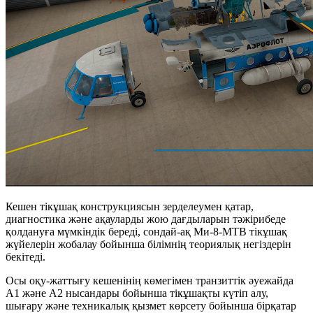
Кешен тікұшақ конструкциясын зерделеумен қатар,
диагностика және ақауларды жою дағдыларын тәжірибеде
қолдануға мүмкіндік береді, сондай-ақ Ми-8-МТВ тікұшақ
жүйелерін жобалау бойынша білімнің теориялық негіздерін
бекітеді.
Осы оқу-жаттығу кешенінің көмегімен транзиттік әуежайда
А1 және А2 нысандары бойынша тікұшақты күтіп алу,
шығару және техникалық қызмет көрсету бойынша бірқатар