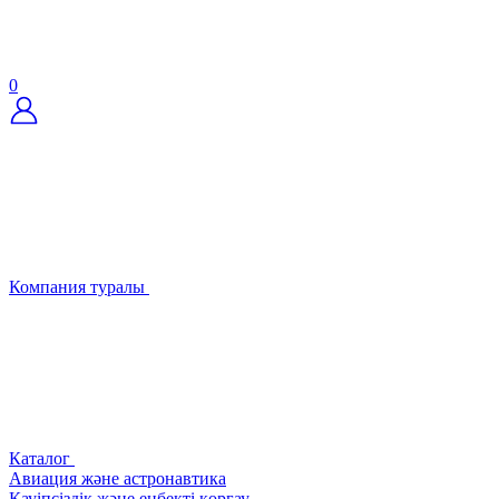
0
Компания туралы
Каталог
Авиация және астронавтика
Қауіпсіздік және еңбекті қорғау