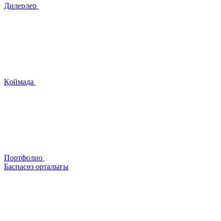
Дилерлер
Қоймада
Портфолио
Баспасөз орталығы