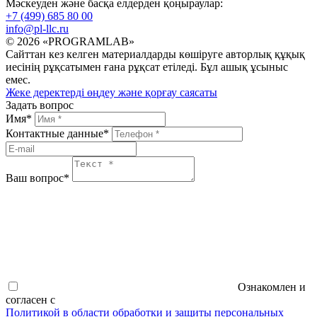
Мәскеуден және басқа елдерден қоңыраулар:
+7 (499) 685 80 00
info@pl-llc.ru
© 2026 «PROGRAMLAB»
Сайттан кез келген материалдарды көшіруге авторлық құқық
иесінің рұқсатымен ғана рұқсат етіледі. Бұл ашық ұсыныс
емес.
Жеке деректерді өңдеу және қорғау саясаты
Задать вопрос
Имя
*
Контактные данные
*
Ваш вопрос
*
Ознакомлен и
согласен с
Политикой в области обработки и защиты персональных