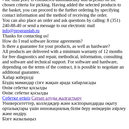
chosen criteria for picking. Having added the selected products to
the basket, you can proceed to the further ordering by specifying
contact information and the method of receiving the order.
You can also place an order and ask questions by calling: 8 (351)
240-88-40 or send a message to our electronic mail
info@programlab.ru
Thanks for contacting us!
How do I read software license agreements?
Is there a guarantee for your products, as well as hardware?
All products are delivered with a minimum warranty of 12 months
for free diagnostics and repair, methodical, information, consulting
and software and technical support. For software and hardware,
depending on the terms of the contract, it is possible to negotiate an
additional guarantee.
Хабар жіберілді
Біздің мамандар сізге жақын арада хабарласады
Өнім себетке қосылды
Өнім:
себетке қосылды
Себетке өтіңіз
Сатып алуды жалғастыру
Университеттер, колледждер және кәсіпорындарды оқыту
орталықтары үшін инновациялық білім беру өнімдерін әзірлеу
және өндіру.
Бізге жазылыңыз