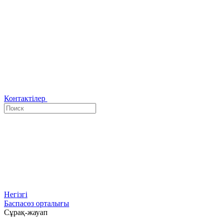
Контактілер
Негізгі
Баспасөз орталығы
Сұрақ-жауап