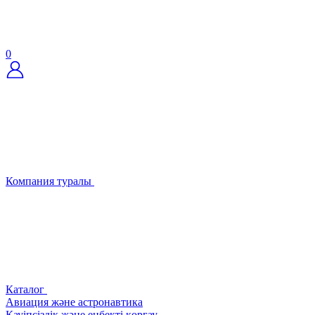
0
Компания туралы
Каталог
Авиация және астронавтика
Қауіпсіздік және еңбекті қорғау