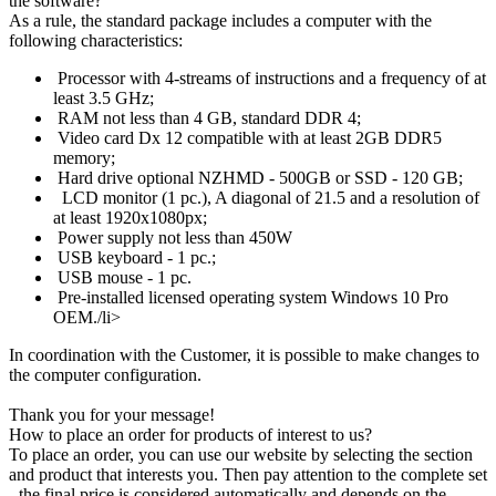
the software?
As a rule, the standard package includes a computer with the
following characteristics:
Processor with 4-streams of instructions and a frequency of at
least 3.5 GHz;
RAM not less than 4 GB, standard DDR 4;
Video card Dx 12 compatible with at least 2GB DDR5
memory;
Hard drive optional NZHMD - 500GB or SSD - 120 GB;
LCD monitor (1 pc.), A diagonal of 21.5 and a resolution of
at least 1920x1080px;
Power supply not less than 450W
USB keyboard - 1 pc.;
USB mouse - 1 pc.
Pre-installed licensed operating system Windows 10 Pro
OEM./li>
In coordination with the Customer, it is possible to make changes to
the computer configuration.
Thank you for your message!
How to place an order for products of interest to us?
To place an order, you can use our website by selecting the section
and product that interests you. Then pay attention to the complete set
- the final price is considered automatically and depends on the