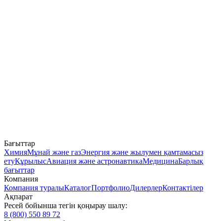
Бағыттар
Химия
Мұнай және газ
Энергия және жылумен қамтамасыз
ету
Құрылыс
Авиация және астронавтика
Медицина
Барлық
бағыттар
Компания
Компания туралы
Каталог
Портфолио
Дилерлер
Контактілер
Ақпарат
Ресей бойынша тегін қоңырау шалу:
8 (800) 550 89 72