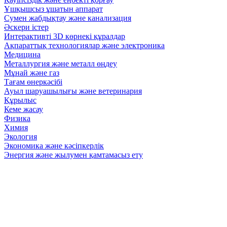
Ұшқышсыз ұшатын аппарат
Сумен жабдықтау және канализация
Әскери істер
Интерактивті 3D көрнекі құралдар
Ақпараттық технологиялар және электроника
Медицина
Металлургия және металл өңдеу
Мұнай және газ
Тағам өнеркәсібі
Ауыл шаруашылығы және ветеринария
Құрылыс
Кеме жасау
Физика
Химия
Экология
Экономика және кәсіпкерлік
Энергия және жылумен қамтамасыз ету