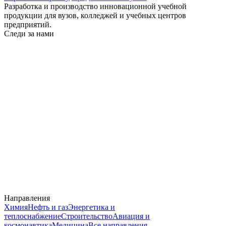
Разработка и производство инновационной учебной
продукции для вузов, колледжей и учебных центров
предприятий.
Следи за нами
Направления
Химия
Нефть и газ
Энергетика и
теплоснабжение
Строительство
Авиация и
космонавтика
Медицина
Все направления